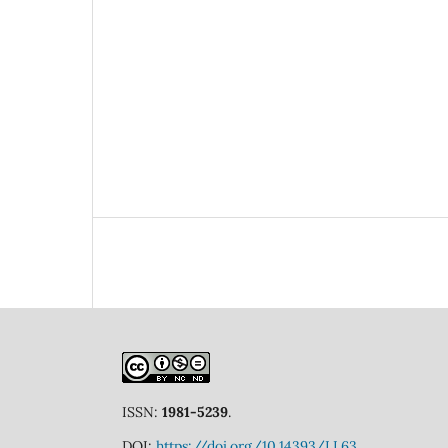
ISSN:
1981-5239
.
DOI:
https://doi.org/10.14393/LL63