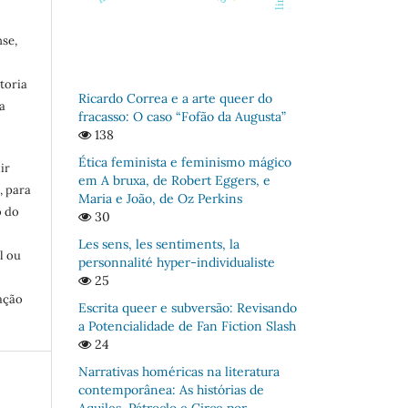
se,
toria
Ricardo Correa e a arte queer do
a
fracasso: O caso “Fofão da Augusta”
138
Ética feminista e feminismo mágico
ir
em A bruxa, de Robert Eggers, e
, para
Maria e João, de Oz Perkins
o do
30
:
Les sens, les sentiments, la
l ou
personnalité hyper-individualiste
25
ação
Escrita queer e subversão: Revisando
a Potencialidade de Fan Fiction Slash
24
Narrativas homéricas na literatura
contemporânea: As histórias de
Aquiles, Pátroclo e Circe por