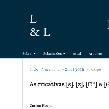
Sobre
Submissões
Atual
Arquivos
Início
/
Acervo
/
v. 24 n. 1 (2008)
/
Artigos
As fricativas [s], [z], [ï?“] e
Carine Haupt