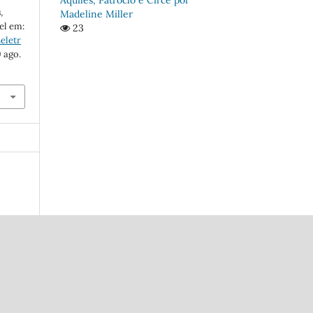
s
,
Madeline Miller
vel em:
23
eletr
9 ago.