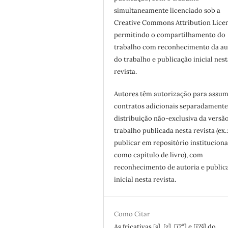
simultaneamente licenciado sob a
Creative Commons Attribution Licen
permitindo o compartilhamento do
trabalho com reconhecimento da au
do trabalho e publicação inicial nest
revista.
Autores têm autorização para assum
contratos adicionais separadamente
distribuição não-exclusiva da versã
trabalho publicada nesta revista (ex.
publicar em repositório instituciona
como capítulo de livro), com
reconhecimento de autoria e public
inicial nesta revista.
Como Citar
As fricativas [s], [z], [ï?“] e [ï?š] do