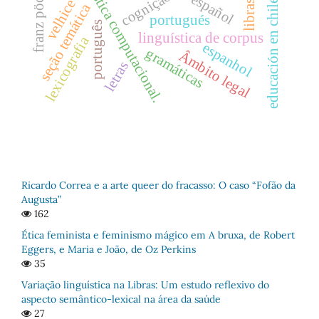
franz pöchhacker
linguística computacional.
cognição
español
velhice
educación en chile
libras
seção temática
portugués
português
linguística de corpus
lexicografia
espanhol
gramáticas
Âmbito legal
letras
Ricardo Correa e a arte queer do fracasso: O caso “Fofão da
Augusta”
162
Ética feminista e feminismo mágico em A bruxa, de Robert
Eggers, e Maria e João, de Oz Perkins
35
Variação linguística na Libras: Um estudo reflexivo do
aspecto semântico-lexical na área da saúde
27