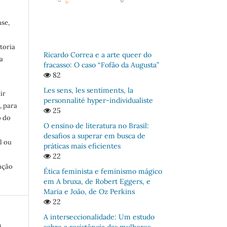
se,
toria
Ricardo Correa e a arte queer do
a
fracasso: O caso “Fofão da Augusta”
82
Les sens, les sentiments, la
ir
personnalité hyper-individualiste
, para
25
o do
O ensino de literatura no Brasil:
:
desafios a superar em busca de
l ou
práticas mais eficientes
22
ação
Ética feminista e feminismo mágico
em A bruxa, de Robert Eggers, e
Maria e João, de Oz Perkins
22
A interseccionalidade: Um estudo
s
,
sobre a resistência das mulheres