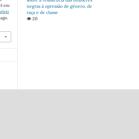
el em:
negras à opressão de gênero, de
eletr
raça e de classe
 ago.
20