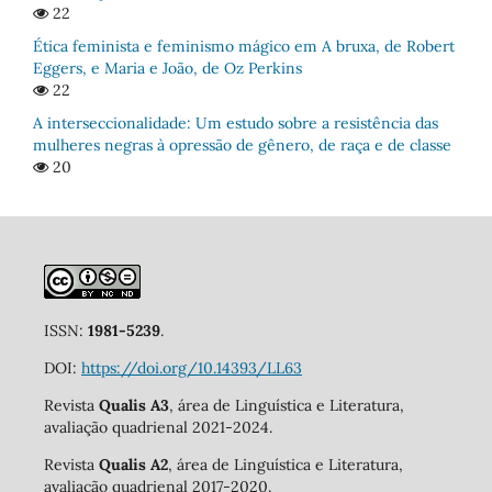
22
Ética feminista e feminismo mágico em A bruxa, de Robert
Eggers, e Maria e João, de Oz Perkins
22
A interseccionalidade: Um estudo sobre a resistência das
mulheres negras à opressão de gênero, de raça e de classe
20
ISSN:
1981-5239
.
DOI:
https://doi.org/10.14393/LL63
Revista
Qualis A3
, área de Linguística e Literatura,
avaliação quadrienal 2021-2024.
Revista
Qualis A2
, área de Linguística e Literatura,
avaliação quadrienal 2017-2020.