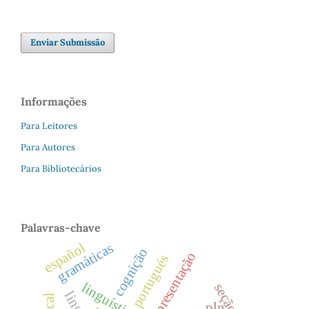
Enviar Submissão
Informações
Para Leitores
Para Autores
Para Bibliotecários
Palavras-chave
español
gramáticas
cognição
apresentação
portugués
pln