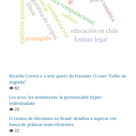
linguística computacional.
seção temática
linguística de corpus
tradición gramatical
letras
libras
estandarización
velhice
educación en chile
português
Âmbito legal
Ricardo Correa e a arte queer do fracasso: O caso “Fofão da
Augusta”
82
Les sens, les sentiments, la personnalité hyper-
individualiste
25
O ensino de literatura no Brasil: desafios a superar em
busca de práticas mais eficientes
22