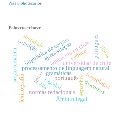
Para Bibliotecários
Palavras-chave
alteridade
portugués
linguística de corpus
cognição
educación en chile
apresentação
libras
velhice
seção temática
universidad de chile
processamento de linguagem natural
letras
gramáticas
fraseologia
lexicografia
espanhol
português
español
discursos
pln
normas redacionais
Âmbito legal