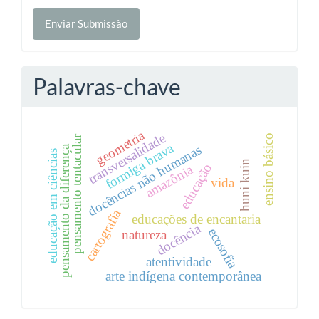
Enviar
Enviar Submissão
Submissão
Palavras-chave
geometria
transversalidade
ensino básico
pensamento tentacular
formiga brava
docências não humanas
pensamento da diferença
educação em ciências
huni kuin
educação
amazônia
vida
cartografia
educações de encantaria
docência
ecosofia
natureza
atentividade
arte indígena contemporânea