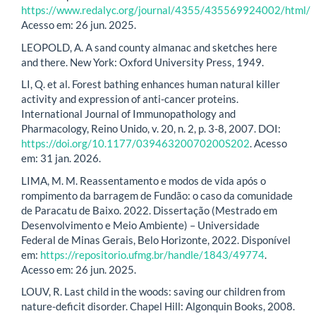
https://www.redalyc.org/journal/4355/435569924002/html/
Acesso em: 26 jun. 2025.
LEOPOLD, A. A sand county almanac and sketches here
and there. New York: Oxford University Press, 1949.
LI, Q. et al. Forest bathing enhances human natural killer
activity and expression of anti-cancer proteins.
International Journal of Immunopathology and
Pharmacology, Reino Unido, v. 20, n. 2, p. 3-8, 2007. DOI:
https://doi.org/10.1177/03946320070200S202
. Acesso
em: 31 jan. 2026.
LIMA, M. M. Reassentamento e modos de vida após o
rompimento da barragem de Fundão: o caso da comunidade
de Paracatu de Baixo. 2022. Dissertação (Mestrado em
Desenvolvimento e Meio Ambiente) – Universidade
Federal de Minas Gerais, Belo Horizonte, 2022. Disponível
em:
https://repositorio.ufmg.br/handle/1843/49774
.
Acesso em: 26 jun. 2025.
LOUV, R. Last child in the woods: saving our children from
nature-deficit disorder. Chapel Hill: Algonquin Books, 2008.