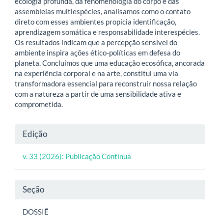
ecologia profunda, da fenomenologia do corpo e das
assembleias multiespécies, analisamos como o contato
direto com esses ambientes propicia identificação,
aprendizagem somática e responsabilidade interespécies.
Os resultados indicam que a percepção sensível do
ambiente inspira ações ético-políticas em defesa do
planeta. Concluímos que uma educação ecosófica, ancorada
na experiência corporal e na arte, constitui uma via
transformadora essencial para reconstruir nossa relação
com a natureza a partir de uma sensibilidade ativa e
comprometida.
Detalhes
Edição
do
v. 33 (2026): Publicação Contínua
artigo
Seção
DOSSIÊ