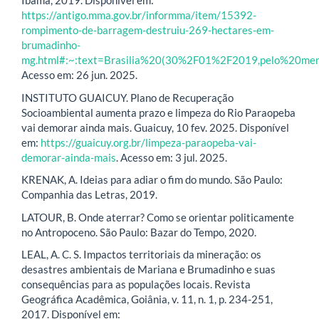
Ibama, 2019. Disponível em:
https://antigo.mma.gov.br/informma/item/15392-
rompimento-de-barragem-destruiu-269-hectares-em-
brumadinho-
mg.html#:~:text=Brasilia%20(30%2F01%2F2019,pelo%20m
Acesso em: 26 jun. 2025.
INSTITUTO GUAICUY. Plano de Recuperação
Socioambiental aumenta prazo e limpeza do Rio Paraopeba
vai demorar ainda mais. Guaicuy, 10 fev. 2025. Disponível
em:
https://guaicuy.org.br/limpeza-paraopeba-vai-
demorar-ainda-mais
. Acesso em: 3 jul. 2025.
KRENAK, A. Ideias para adiar o fim do mundo. São Paulo:
Companhia das Letras, 2019.
LATOUR, B. Onde aterrar? Como se orientar politicamente
no Antropoceno. São Paulo: Bazar do Tempo, 2020.
LEAL, A. C. S. Impactos territoriais da mineração: os
desastres ambientais de Mariana e Brumadinho e suas
consequências para as populações locais. Revista
Geográfica Acadêmica, Goiânia, v. 11, n. 1, p. 234-251,
2017. Disponível em: