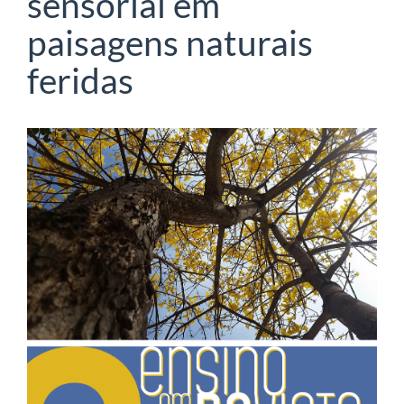
sensorial em
paisagens naturais
feridas
Barra
lateral
de
artigos