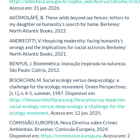
https://biblioteca.ana.gov.br/sophia_web/Acervo/Detalhe/658
Acesso em: 31 jan. 2026.
AKÓMOLÁFÉ, B. These wilds beyond our fences: letters to
my daughter on humanity’s search for home. Berkeley:
North Atlantic Books, 2022.
ANDREOTTI, V. Hospicing modernity: facing humanity’s
wrongs and the implications for social activism. Berkeley:
North Atlantic Books, 2021.
BENYUS, J. Biomimética: inovação inspirada na natureza.
São Paulo: Cultrix, 2012.
BOOKCHIN, M. Social ecology versus deep ecology: a
challenge for the ecology movement. Green Perspectives,
[s. l.], n. 4-5, summer, 1987. Disponível em:
https://theanarchistlibrary.org/library/murray-bookchin-
social-ecology-versus-deep-ecology-a-challenge-for-the-
ecology-movement
. Acesso em: 12 jun. 2025.
COMISSÃO EUROPEIA. Nova Diretiva sobre Crimes
Ambientais. Bruxelas: Comissão Europeia, 2024.
Disponível em:
https://commission.europa.eu
. Acesso em: 2