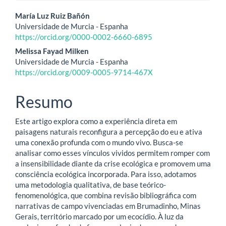
Conteúdo
María Luz Ruiz Bañón
Universidade de Murcia - Espanha
do
https://orcid.org/0000-0002-6660-6895
artigo
Melissa Fayad Milken
Universidade de Murcia - Espanha
principal
https://orcid.org/0009-0005-9714-467X
Resumo
Este artigo explora como a experiência direta em
paisagens naturais reconfigura a percepção do eu e ativa
uma conexão profunda com o mundo vivo. Busca-se
analisar como esses vínculos vividos permitem romper com
a insensibilidade diante da crise ecológica e promovem uma
consciência ecológica incorporada. Para isso, adotamos
uma metodologia qualitativa, de base teórico-
fenomenológica, que combina revisão bibliográfica com
narrativas de campo vivenciadas em Brumadinho, Minas
Gerais, território marcado por um ecocídio. À luz da