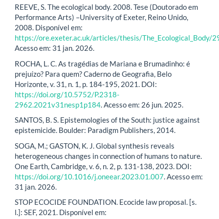
REEVE, S. The ecological body. 2008. Tese (Doutorado em
Performance Arts) –University of Exeter, Reino Unido,
2008. Disponível em:
https://ore.exeter.ac.uk/articles/thesis/The_Ecological_Body
Acesso em: 31 jan. 2026.
ROCHA, L. C. As tragédias de Mariana e Brumadinho: é
prejuízo? Para quem? Caderno de Geografia, Belo
Horizonte, v. 31, n. 1, p. 184-195, 2021. DOI:
https://doi.org/10.5752/P.2318-
2962.2021v31nesp1p184
. Acesso em: 26 jun. 2025.
SANTOS, B. S. Epistemologies of the South: justice against
epistemicide. Boulder: Paradigm Publishers, 2014.
SOGA, M.; GASTON, K. J. Global synthesis reveals
heterogeneous changes in connection of humans to nature.
One Earth, Cambridge, v. 6, n. 2, p. 131-138, 2023. DOI:
https://doi.org/10.1016/j.oneear.2023.01.007
. Acesso em:
31 jan. 2026.
STOP ECOCIDE FOUNDATION. Ecocide law proposal. [s.
l.]: SEF, 2021. Disponível em: