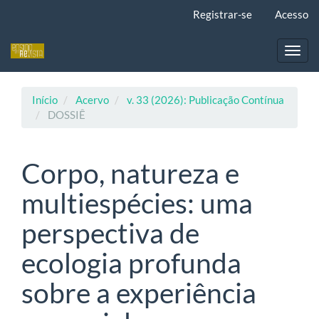
Navegação
Registrar-se
Acesso
Principal
Conteúdo
principal
Toggl
Barra
navig
Lateral
Início
Acervo
v. 33 (2026): Publicação Contínua
DOSSIÊ
Corpo, natureza e
multiespécies: uma
perspectiva de
ecologia profunda
sobre a experiência