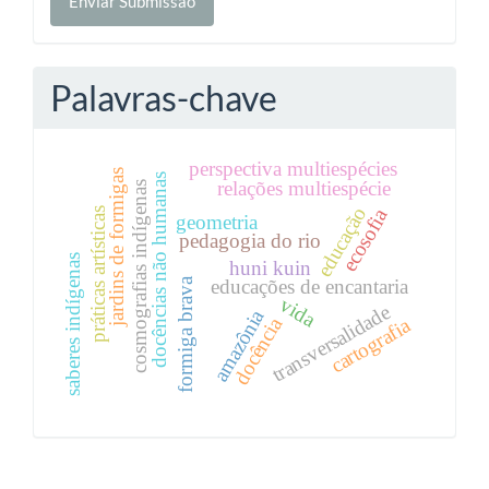
Enviar Submissão
Submissão
Palavras-chave
perspectiva multiespécies
jardins de formigas
docências não humanas
relações multiespécie
cosmografias indígenas
educação
ecosofia
práticas artísticas
geometria
pedagogia do rio
saberes indígenas
huni kuin
educações de encantaria
formiga brava
vida
transversalidade
amazônia
docência
cartografia