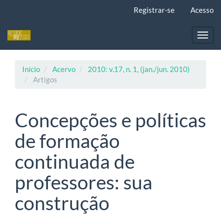
Navegação
Registrar-se
Acesso
Principal
Conteúdo
principal
Toggl
Barra
navig
Lateral
Início
Acervo
2010: v.17, n. 1, (jan./jun. 2010)
Artigos
Concepções e políticas
de formação
continuada de
professores: sua
construção