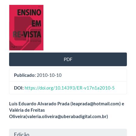
Barra
lateral
de
artigos
PDF
Publicado:
2010-10-10
DOI:
https://doi.org/10.14393/ER-v17n1a2010-5
Conteúdo
Luis Eduardo Alvarado Prada (leaprada@hotmail.com) e
Valéria de Freitas
do
Oliveira(valeria.oliveira@uberabadigital.com.br)
artigo
Detalhes
Edição