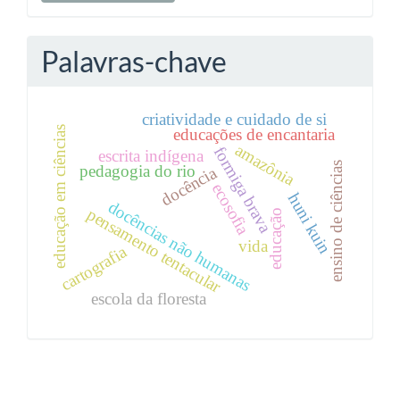
Palavras-chave
criatividade e cuidado de si
educação em ciências
educações de encantaria
amazônia
formiga brava
escrita indígena
ensino de ciências
pedagogia do rio
docência
ecosofia
huni kuin
docências não humanas
pensamento tentacular
educação
vida
cartografia
escola da floresta