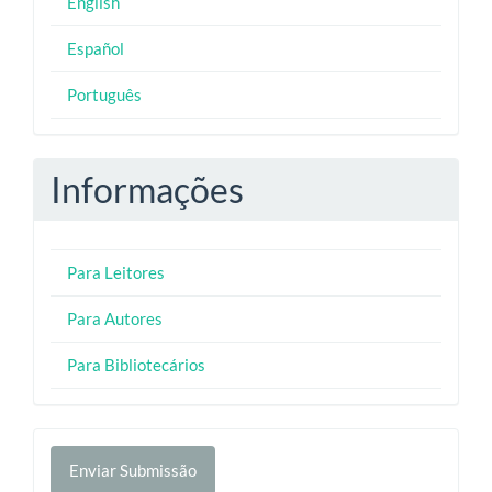
English
Español
Português
Informações
Para Leitores
Para Autores
Para Bibliotecários
Enviar
Enviar Submissão
Submissão