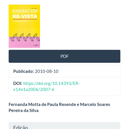
Barra
lateral
de
artigos
PDF
Publicado:
2010-08-10
DOI:
https://doi.org/10.14393/ER-
v14n1a2006/2007-6
Conteúdo
Fernanda Motta de Paula Resende e Marcelo Soares
Pereira da Silva
do
artigo
Detalhes
Edição