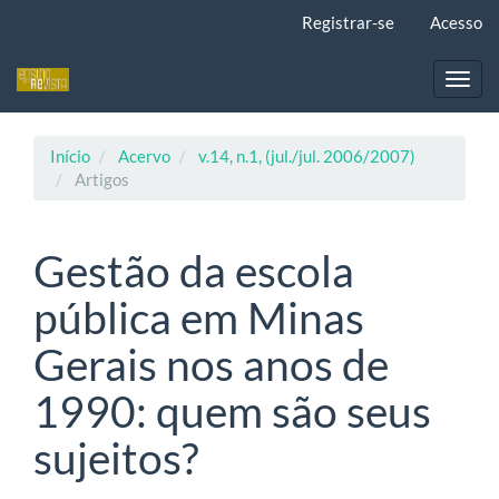
Navegação
Registrar-se
Acesso
Principal
Conteúdo
principal
Toggl
Barra
navig
Lateral
Início
Acervo
v.14, n.1, (jul./jul. 2006/2007)
Artigos
Gestão da escola
pública em Minas
Gerais nos anos de
1990: quem são seus
sujeitos?