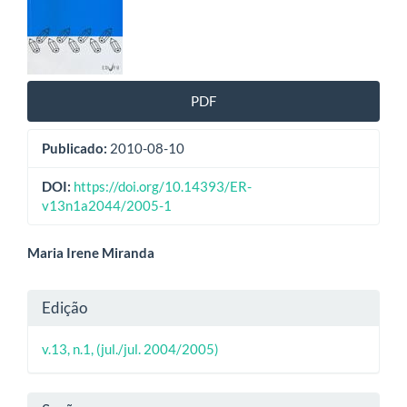
de
artigos
PDF
Publicado:
2010-08-10
DOI:
https://doi.org/10.14393/ER-
v13n1a2044/2005-1
Conteúdo
Maria Irene Miranda
do
Detalhes
Edição
artigo
do
principal
v.13, n.1, (jul./jul. 2004/2005)
artigo