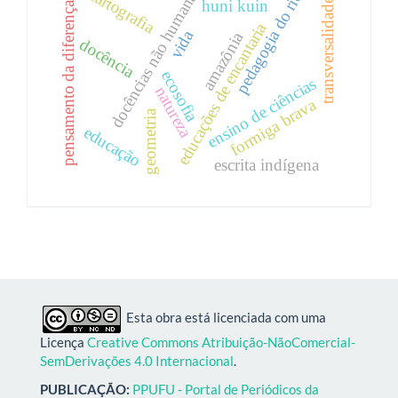
docências não humanas
cartografia
pedagogia do rio
huni kuin
transversalidade
pensamento da diferença
educações de encantaria
vida
amazônia
docência
ecosofia
ensino de ciências
natureza
formiga brava
geometria
educação
escrita indígena
Esta obra está licenciada com uma
Licença
Creative Commons Atribuição-NãoComercial-
SemDerivações 4.0 Internacional
.
PUBLICAÇÃO:
PPUFU - Portal de Periódicos da