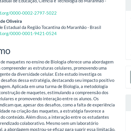
stadual de Educação, Ciência e Tecnologia do Maranhão -
cid.org/0000-0002-2797-5022
o
 de Oliveira
ipal
e Estadual da Região Tocantina do Maranhão - Brasil
cid.org/0000-0001-9421-0524
mo
o de maquetes no ensino de Biologia oferece uma abordagem
a compreender as estruturas celulares, promovendo uma
E
gente da diversidade celular. Este estudo investiga os
S
e desafios dessa estratégia, destacando seu impacto positivo
agem. Aplicada em uma turma de Biologia, a metodologia
construção de maquetes, estimulando a compreensão dos
elulares e promovendo interação entre os alunos. Os
indicam que, apesar dos desafios, como a falta de experiência
idade na criação das maquetes, a estratégia favorece a
 do conteúdo. Além disso, a interação entre os estudantes
prendizado colaborativo. Mesmo sem um laboratório
l, a abordagem mostrou-se eficaz para suprir essa limitação.