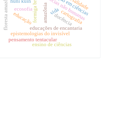
educação em ciências
floresta amazônica
docências não humanas
formiga brava
huni kuin
amazônia
ecosofia
vida
cartografia
educação
docência
educações de encantaria
epistemologias do invisível
pensamento tentacular
ensino de ciências