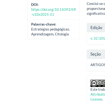
Conclui-se 
DOI:
proporciona
https://doi.org/10.14393/ER
significati
-v32e2025-21
Palavras-chave:
Deta
Edição
Estratégias pedagógicas,
do
Aprendizagem, Citologia
v. 32 (20
artig
Seção
ARTIGO
Este trab
Attribut
License
.