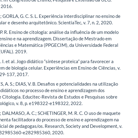
, 2016.
; GORLA, G. C. S. L. Experiência interdisciplinar no ensino de
ular e desenho arquitetônico. ScientiaTec, v. 7, n. 2, 2020.
. R. Ensino de citologia: análise da influência de um modelo
 ensino e na aprendizagem. Dissertação de Mestrado em
iências e Matemática (PPGECIM), da Universidade Federal
(UFAL). 2019.
. et al. Jogo didático “síntese proteica” para favorecer a
m de biologia celular. Experiências em Ensino de Ciências, v.
 129-137, 2017.
A. S.; DIAS, V. B. Desafios e potencialidades na utilização
 didáticos no processo de ensino e aprendizagem dos
e Citologia. Educitec-Revista de Estudos e Pesquisas sobre
ológico, v. 8, p. e198322-e198322, 2022.
; DALMASO, A. C.; SCHETINGER, M. R. C. O uso de maquete
enta facilitadora do processo de ensino e aprendizagem na
icial de pedagogas/os. Research, Society and Development, v.
. e282985360-e282985360, 2020.