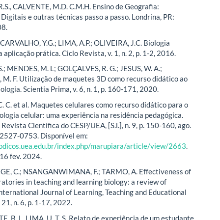
S., CALVENTE, M.D. C.M.H. Ensino de Geografia:
Digitais e outras técnicas passo a passo. Londrina, PR:
8.
; CARVALHO, Y.G.; LIMA, A.P.; OLIVEIRA, J.C. Biologia
 aplicação prática. Ciclo Revista, v. 1, n. 2, p. 1-2, 2016.
S.; MENDES, M. L; GOLÇALVES, R. G.; JESUS, W. A.;
. F. Utilização de maquetes 3D como recurso didático ao
ologia. Scientia Prima, v. 6, n. 1, p. 160-171, 2020.
 C. et al. Maquetes celulares como recurso didático para o
iologia celular: uma experiência na residência pedagógica.
Revista Científica do CESP/UEA, [S.l.], n. 9, p. 150-160, ago.
 2527-0753. Disponível em:
iodicos.uea.edu.br/index.php/marupiara/article/view/2663
.
16 fev. 2024.
, C.; NSANGANWIMANA, F.; TARMO, A. Effectiveness of
ratories in teaching and learning biology: a review of
International Journal of Learning, Teaching and Educational
 21, n. 6, p. 1-17, 2022.
 B. L. LIMA, U. T. S. Relato de experiência de um estudante