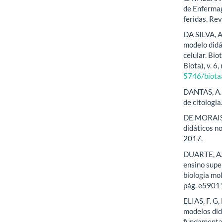
de Enferma
feridas. Rev
DA SILVA, A.
modelo did
celular. Bi
Biota), v. 6
5746/biota
DANTAS, A. P
de citologi
DE MORAIS, 
didáticos n
2017.
DUARTE, A. 
ensino super
biologia mol
pág. e590
ELIAS, F. G
modelos did
fundamental