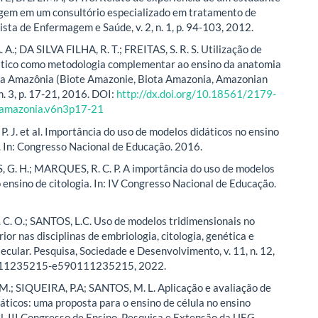
gem em um consultório especializado em tratamento de
ista de Enfermagem e Saúde, v. 2, n. 1, p. 94-103, 2012.
 A.; DA SILVA FILHA, R. T.; FREITAS, S. R. S. Utilização de
ático como metodologia complementar ao ensino da anatomia
ota Amazônia (Biote Amazonie, Biota Amazonia, Amazonian
, n. 3, p. 17-21, 2016. DOI:
http://dx.doi.org/10.18561/2179-
amazonia.v6n3p17-21
. J. et al. Importância do uso de modelos didáticos no ensino
a. In: Congresso Nacional de Educação. 2016.
G. H.; MARQUES, R. C. P. A importância do uso de modelos
o ensino de citologia. In: IV Congresso Nacional de Educação.
C. O.; SANTOS, L.C. Uso de modelos tridimensionais no
ior nas disciplinas de embriologia, citologia, genética e
ecular. Pesquisa, Sociedade e Desenvolvimento, v. 11, n. 12,
111235215-e590111235215, 2022.
, M.; SIQUEIRA, P.A; SANTOS, M. L. Aplicação e avaliação de
áticos: uma proposta para o ensino de célula no ensino
. III Congresso de Ensino, Pesquisa e Extensão da UEG.