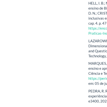
HELL, I. B.
ensino de B
D. N.; CRIS
inclusivas 
cap. 4. p. 
https://en
Praticas-I
LAZAROWITZ,
Dimensional
and Questio
Technology,
MARQUES, K.
ensino e ap
Ciência e Te
https://per
em: 05 de j
PEDRA, R. R.
experiência
e3400, 202