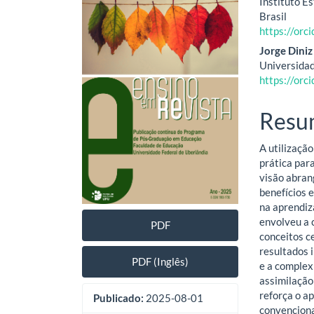
Instituto E
lateral
do
Brasil
https://or
de
artig
Jorge Diniz
artigos
princ
Universidad
https://or
Resu
A utilizaçã
prática par
visão abran
benefícios 
na aprendiz
envolveu a 
PDF
conceitos c
resultados 
PDF (Inglês)
e a complex
assimilação
reforça o a
Publicado:
2025-08-01
convenciona