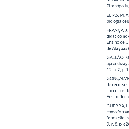
Pirenópolis
ELIAS, M. A.
biologia cel
FRANÇA, J. P
didático no
Ensino de C
de Alagoas 
GALLÃO, M. I
aprendizage
12, n. 2, p.
GONÇALVES, 
de recursos
conceitos d
Ensino Tecn
GUERRA, L.
como ferram
formação in
9, n. 8, p