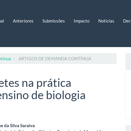
al
Anteriores
Submissões
Impacto
Notícias
Dec
ntínua
ARTIGOS DE DEMANDA CONTÍNUA
etes na prática
nsino de biologia
eúdo
ne da Silva Saraiva