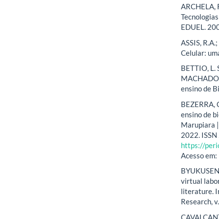
ARCHELA, R.
Tecnologias 
EDUEL. 200
ASSIS, R.A.
Celular: uma
BETTIO, L. 
MACHADO, M
ensino de Bi
BEZERRA, C.
ensino de b
Marupiara | 
2022. ISSN
https://per
Acesso em: 
BYUKUSENGE
virtual labo
literature. 
Research, v.
CAVALCANTE,