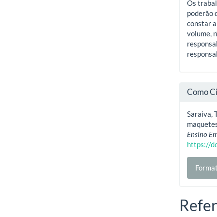
Os trabal
poderão d
constar a
volume, n
responsab
responsab
Como Ci
Saraiva, T
maquetes 
Ensino Em
https://
Format
Refer