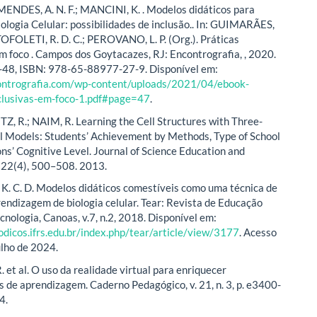
; MENDES, A. N. F.; MANCINI, K. . Modelos didáticos para
iologia Celular: possibilidades de inclusão.. In: GUIMARÃES,
TOFOLETI, R. D. C.; PEROVANO, L. P. (Org.). Práticas
em foco . Campos dos Goytacazes, RJ: Encontrografia, , 2020.
47-48, ISBN: 978-65-88977-27-9. Disponível em:
contrografia.com/wp-content/uploads/2021/04/ebook-
nclusivas-em-foco-1.pdf#page=47
.
 R.; NAIM, R. Learning the Cell Structures with Three-
 Models: Students’ Achievement by Methods, Type of School
ns’ Cognitive Level. Journal of Science Education and
 22(4), 500–508. 2013.
 C. D. Modelos didáticos comestíveis como uma técnica de
rendizagem de biologia celular. Tear: Revista de Educação
cnologia, Canoas, v.7, n.2, 2018. Disponível em:
iodicos.ifrs.edu.br/index.php/tear/article/view/3177
. Acesso
ulho de 2024.
 et al. O uso da realidade virtual para enriquecer
s de aprendizagem. Caderno Pedagógico, v. 21, n. 3, p. e3400-
4.