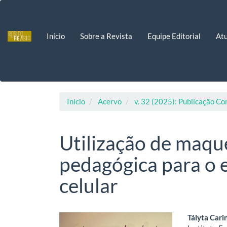
Navegação
Principal
Conteúdo
Início
Sobre a Revista
Equipe Editorial
Atu
principal
Barra
Lateral
Início
Acervo
v. 32 (2025): Publicação Co
Utilização de maqu
pedagógica para o e
celular
Barra
Cont
Tályta Cari