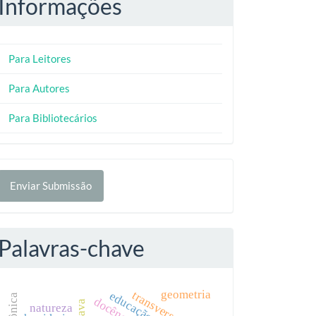
Informações
Para Leitores
Para Autores
Para Bibliotecários
nviar
Enviar Submissão
ubmissão
Palavras-chave
geometria
transversalidade
natureza