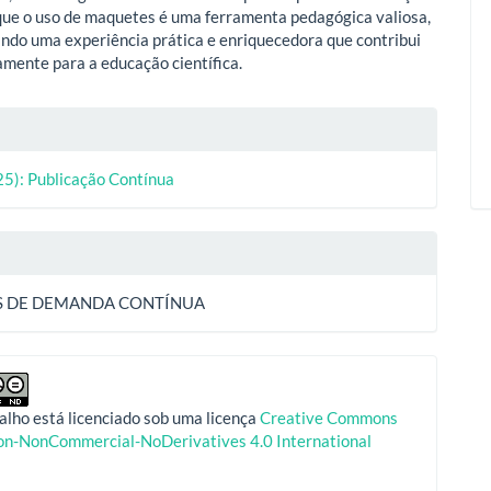
que o uso de maquetes é uma ferramenta pedagógica valiosa,
ndo uma experiência prática e enriquecedora que contribui
vamente para a educação científica.
lhes
25): Publicação Contínua
o
S DE DEMANDA CONTÍNUA
alho está licenciado sob uma licença
Creative Commons
ion-NonCommercial-NoDerivatives 4.0 International