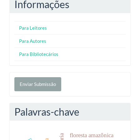
Informações
Para Leitores
Para Autores
Para Bibliotecários
Enviar
Enviar Submissão
Submissão
Palavras-chave
floresta amazônica