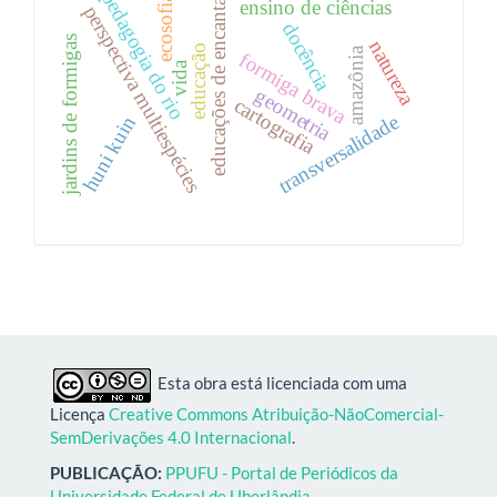
educações de encantaria
pedagogia do rio
ecosofia
ensino de ciências
perspectiva multiespécies
docência
jardins de formigas
natureza
educação
amazônia
formiga brava
vida
geometria
cartografia
transversalidade
huni kuin
Esta obra está licenciada com uma
Licença
Creative Commons Atribuição-NãoComercial-
SemDerivações 4.0 Internacional
.
PUBLICAÇÃO:
PPUFU - Portal de Periódicos da
Universidade Federal de Uberlândia