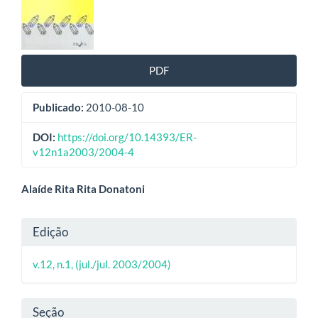
de
artigos
PDF
Publicado:
2010-08-10
DOI:
https://doi.org/10.14393/ER-
v12n1a2003/2004-4
Conteúdo
Alaíde Rita Rita Donatoni
do
Detalhes
Edição
artigo
do
principal
v.12, n.1, (jul./jul. 2003/2004)
artigo
Seção