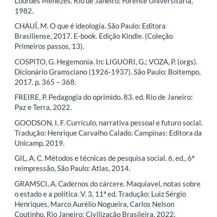
Lourdes Menezes. Rio de Janeiro: Forense Universitária,
1982.
CHAUÍ, M. O que é ideologia. São Paulo: Editora
Brasiliense, 2017. E-book. Edição Kindle. (Coleção
Primeiros passos, 13).
COSPITO, G. Hegemonia. In: LIGUORI, G.; VOZA, P. (orgs).
Dicionário Gramsciano (1926-1937). São Paulo: Boitempo,
2017. p. 365 – 368.
FREIRE, P. Pedagogia do oprimido. 83. ed. Rio de Janeiro:
Paz e Terra, 2022.
GOODSON, I. F. Currículo, narrativa pessoal e futuro social.
Tradução: Henrique Carvalho Calado. Campinas: Editora da
Unicamp, 2019.
GIL, A. C. Métodos e técnicas de pesquisa social. 6. ed., 6ª
reimpressão, São Paulo: Atlas, 2014.
GRAMSCI, A. Cadernos do cárcere. Maquiavel, notas sobre
o estado e a política. V. 3, 11ª ed. Tradução: Luiz Sérgio
Henriques, Marco Aurélio Nogueira, Carlos Nelson
Coutinho. Rio Janeiro: Civilização Brasileira, 2022.