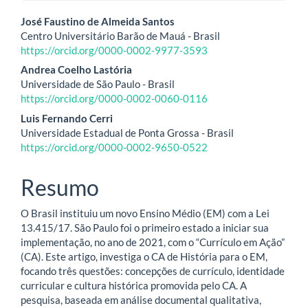
Conteúdo
José Faustino de Almeida Santos
Centro Universitário Barão de Mauá - Brasil
do
https://orcid.org/0000-0002-9977-3593
artigo
Andrea Coelho Lastória
Universidade de São Paulo - Brasil
principal
https://orcid.org/0000-0002-0060-0116
Luis Fernando Cerri
Universidade Estadual de Ponta Grossa - Brasil
https://orcid.org/0000-0002-9650-0522
Resumo
O Brasil instituiu um novo Ensino Médio (EM) com a Lei
13.415/17. São Paulo foi o primeiro estado a iniciar sua
implementação, no ano de 2021, com o “Currículo em Ação”
(CA). Este artigo, investiga o CA de História para o EM,
focando três questões: concepções de currículo, identidade
curricular e cultura histórica promovida pelo CA. A
pesquisa, baseada em análise documental qualitativa,