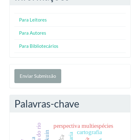
Para Leitores
Para Autores
Para Bibliotecários
Enviar
Enviar Submissão
Submissão
Palavras-chave
perspectiva multiespécies
cartografia