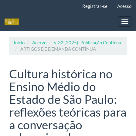
Navegação
Registrar-se
Acesso
Principal
Conteúdo
principal
Toggl
Barra
navig
Lateral
Início
Acervo
v. 32 (2025): Publicação Contínua
ARTIGOS DE DEMANDA CONTÍNUA
Cultura histórica no
Ensino Médio do
Estado de São Paulo:
reflexões teóricas para
a conversação