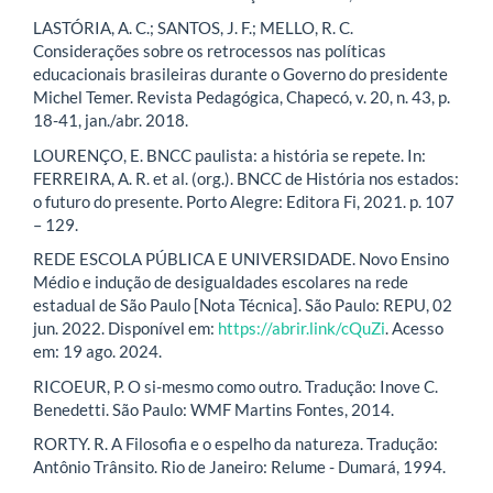
LASTÓRIA, A. C.; SANTOS, J. F.; MELLO, R. C.
Considerações sobre os retrocessos nas políticas
educacionais brasileiras durante o Governo do presidente
Michel Temer. Revista Pedagógica, Chapecó, v. 20, n. 43, p.
18-41, jan./abr. 2018.
LOURENÇO, E. BNCC paulista: a história se repete. In:
FERREIRA, A. R. et al. (org.). BNCC de História nos estados:
o futuro do presente. Porto Alegre: Editora Fi, 2021. p. 107
– 129.
REDE ESCOLA PÚBLICA E UNIVERSIDADE. Novo Ensino
Médio e indução de desigualdades escolares na rede
estadual de São Paulo [Nota Técnica]. São Paulo: REPU, 02
jun. 2022. Disponível em:
https://abrir.link/cQuZi
. Acesso
em: 19 ago. 2024.
RICOEUR, P. O si-mesmo como outro. Tradução: Inove C.
Benedetti. São Paulo: WMF Martins Fontes, 2014.
RORTY. R. A Filosofia e o espelho da natureza. Tradução:
Antônio Trânsito. Rio de Janeiro: Relume - Dumará, 1994.