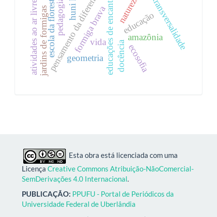
pedagogia do rio
huni kuin
educações de encantaria
pensamento da diferença
natureza
escola da floresta
transversalidade
atividades ao ar livre
formiga brava
jardins de formigas
educação
amazônia
vida
docência
ecosofia
geometria
Esta obra está licenciada com uma
Licença
Creative Commons Atribuição-NãoComercial-
SemDerivações 4.0 Internacional
.
PUBLICAÇÃO:
PPUFU - Portal de Periódicos da
Universidade Federal de Uberlândia