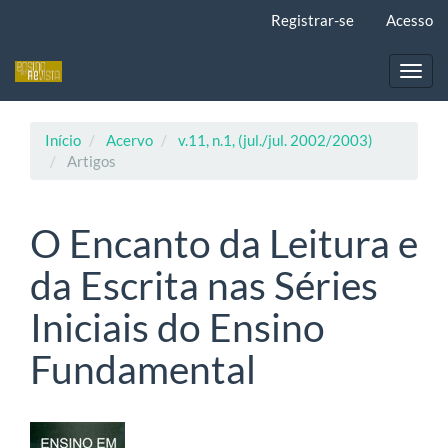
Navegação
Registrar-se
Acesso
Principal
Conteúdo
principal
Toggl
Barra
navig
Lateral
Início
Acervo
v.11, n.1, (jul./jul. 2002/2003)
Artigos
O Encanto da Leitura e
da Escrita nas Séries
Iniciais do Ensino
Fundamental
Barra