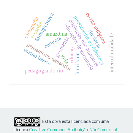
escrita indígena
formiga brava
pensamento da diferença
cartografia
docências não humanas
ecosofia
educações de encantaria
docência
amazônia
interculturalidade
natureza
geometria
pensamento tentacular
educação
ensino básico
huni kuin
vida
pedagogia do rio
Esta obra está licenciada com uma
Licença
Creative Commons Atribuição-NãoComercial-