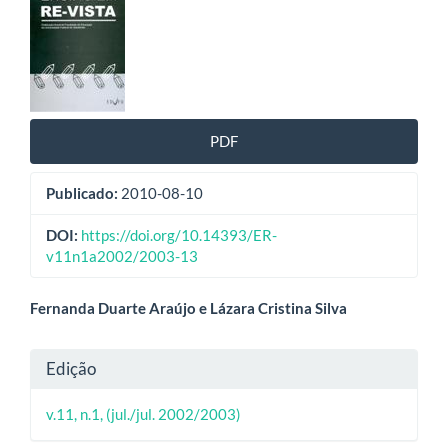
lateral
de
artigos
PDF
Publicado:
2010-08-10
DOI:
https://doi.org/10.14393/ER-
v11n1a2002/2003-13
Conteúdo
Fernanda Duarte Araújo e Lázara Cristina Silva
do
Detalhes
Edição
artigo
do
principal
v.11, n.1, (jul./jul. 2002/2003)
artigo