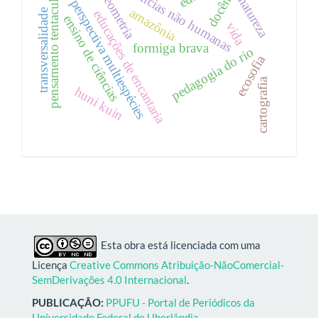
docências não humanas
docência
geometria
pensamento tentacular
natureza
perspectiva multiespécies
amazônia
educações de encantaria
transversalidade
ensino de ciências
vida
formiga brava
pedagogia do rio
ecosofia
cartografia
huni kuin
Esta obra está licenciada com uma
Licença
Creative Commons Atribuição-NãoComercial-
SemDerivações 4.0 Internacional
.
PUBLICAÇÃO:
PPUFU - Portal de Periódicos da
Universidade Federal de Uberlândia