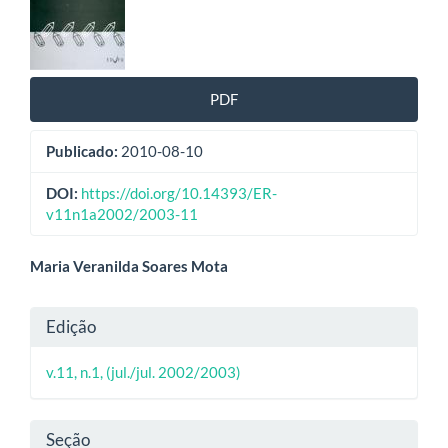
de
artigos
PDF
Publicado:
2010-08-10
DOI:
https://doi.org/10.14393/ER-
v11n1a2002/2003-11
Conteúdo
Maria Veranilda Soares Mota
do
Detalhes
Edição
artigo
do
principal
v.11, n.1, (jul./jul. 2002/2003)
artigo
Seção