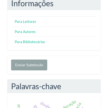
Informações
Para Leitores
Para Autores
Para Bibliotecários
Enviar
Enviar Submissão
Submissão
Palavras-chave
educação