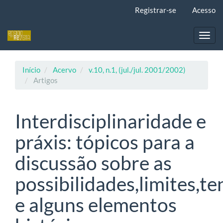
Navegação
Registrar-se
Acesso
Principal
Conteúdo
principal
Toggl
Barra
navig
Lateral
Início
Acervo
v.10, n.1, (jul./jul. 2001/2002)
Artigos
Interdisciplinaridade e
práxis: tópicos para a
discussão sobre as
possibilidades,limites,t
e alguns elementos