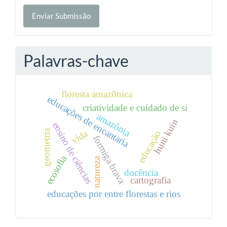
Enviar
Enviar Submissão
Submissão
Palavras-chave
floresta amazônica
educações de encantaria
criatividade e cuidado de si
amazônia
huni kuin
ensino de ciências
geometria
vida
educação
formiga brava
ecosofia
natureza
docência
cartografia
educações por entre florestas e rios