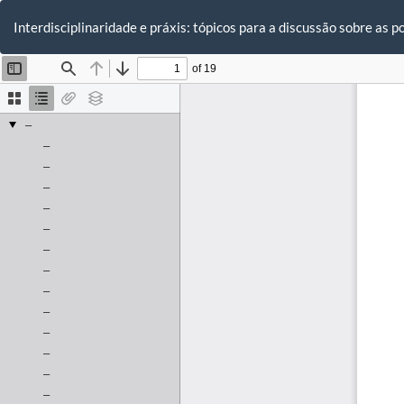
Voltar
aos
Interdisciplinaridade e práxis: tópicos para a discussão sobre as p
Detalhes
do
Artigo