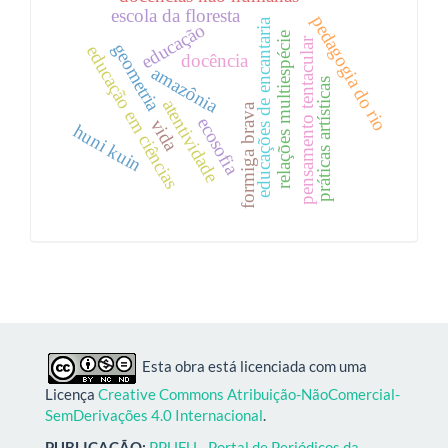
escola da floresta
pedagogia do rio
educações de encantaria
educação
relações multiespécie
pensamento tentacular
geometria
educação em ciências
docência
amazônia
práticas artísticas
atentividade
formiga brava
ecosofia
vida
huni kuin
Esta obra está licenciada com uma
Licença
Creative Commons Atribuição-NãoComercial-
SemDerivações 4.0 Internacional
.
PUBLICAÇÃO:
PPUFU - Portal de Periódicos da