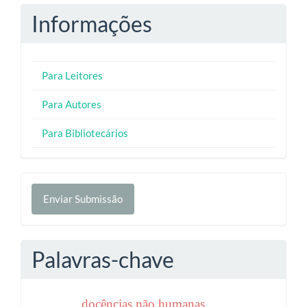
Informações
Para Leitores
Para Autores
Para Bibliotecários
Enviar
Enviar Submissão
Submissão
Palavras-chave
docências não humanas