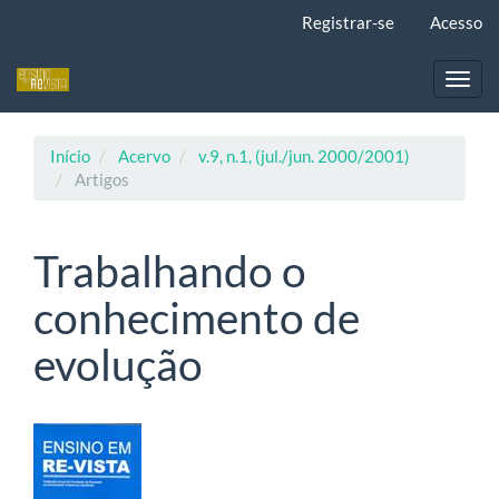
Navegação
Registrar-se
Acesso
Principal
Conteúdo
principal
Toggl
Barra
navig
Lateral
Início
Acervo
v.9, n.1, (jul./jun. 2000/2001)
Artigos
Trabalhando o
conhecimento de
evolução
Barra
lateral