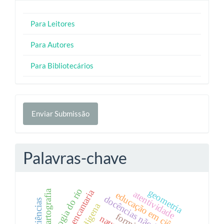
Para Leitores
Para Autores
Para Bibliotecários
Enviar
Enviar Submissão
Submissão
Palavras-chave
pedagogia do rio
geometria
cartografia
atentividade
educação em ciências
docências não humanas