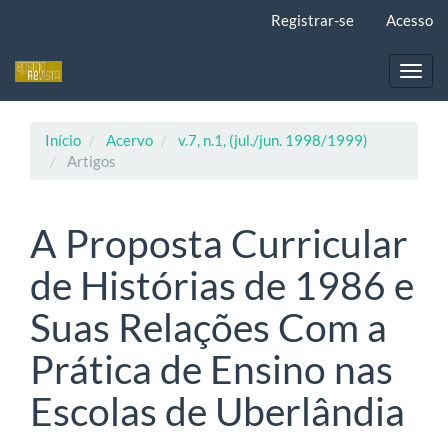
Navegação
Registrar-se
Acesso
Principal
Conteúdo
principal
Toggl
Barra
navig
Lateral
Início
Acervo
v.7, n.1, (jul./jun. 1998/1999)
Artigos
A Proposta Curricular
de Histórias de 1986 e
Suas Relações Com a
Prática de Ensino nas
Escolas de Uberlândia