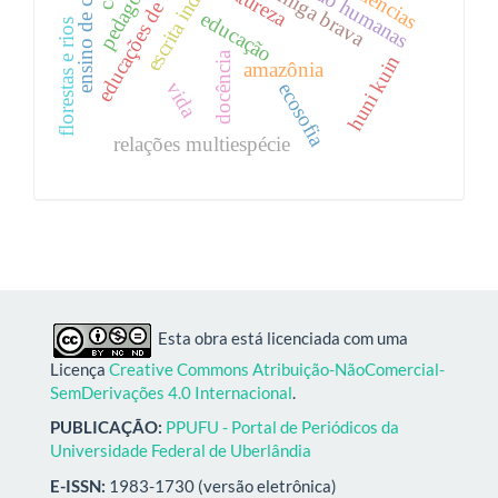
educações de encantaria
ensino de ciências
escrita indígena
formiga brava
natureza
educação
florestas e rios
docência
huni kuin
amazônia
vida
ecosofia
relações multiespécie
Esta obra está licenciada com uma
Licença
Creative Commons Atribuição-NãoComercial-
SemDerivações 4.0 Internacional
.
PUBLICAÇÃO:
PPUFU - Portal de Periódicos da
Universidade Federal de Uberlândia
E-ISSN:
1983-1730 (versão eletrônica)