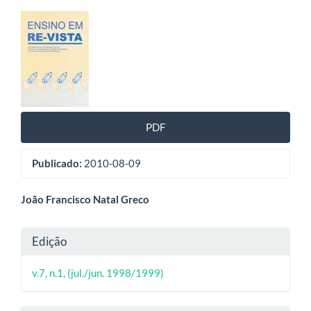
Barra
lateral
de
artigos
PDF
Publicado:
2010-08-09
Conteúdo
João Francisco Natal Greco
do
Detalhes
Edição
artigo
do
principal
v.7, n.1, (jul./jun. 1998/1999)
artigo