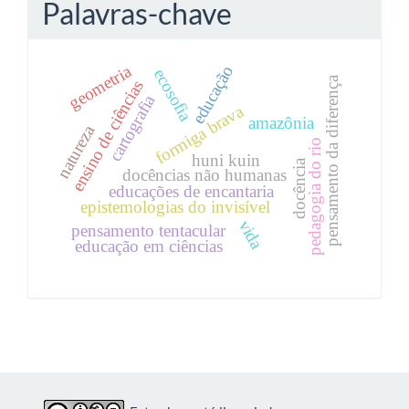
Palavras-chave
geometria
educação
ecosofia
pensamento da diferença
ensino de ciências
cartografia
formiga brava
amazônia
natureza
pedagogia do rio
huni kuin
docência
docências não humanas
educações de encantaria
epistemologias do invisível
vida
pensamento tentacular
educação em ciências