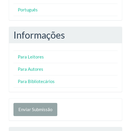
Português
Informações
Para Leitores
Para Autores
Para Bibliotecários
Enviar
Enviar Submissão
Submissão