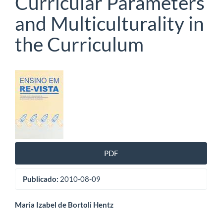
Curricular Parameters
and Multiculturality in
the Curriculum
Barra
lateral
de
artigos
PDF
Publicado:
2010-08-09
Conteúdo
Maria Izabel de Bortoli Hentz