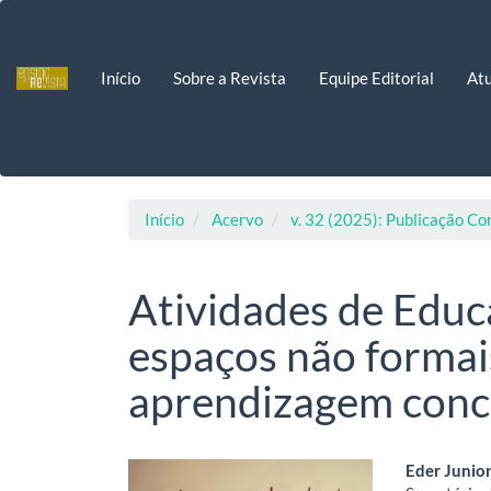
Navegação
Principal
Conteúdo
Início
Sobre a Revista
Equipe Editorial
Atu
principal
Barra
Lateral
Início
Acervo
v. 32 (2025): Publicação Co
Atividades de Edu
espaços não formai
aprendizagem conce
Barra
Cont
Eder Junior