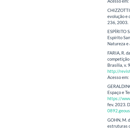
Acesso em: 
CHIZZOTTI, 
evolução e d
236, 2003.
ESPÍRITO SA
Espírito San
Natureza e 
FARIA, R. d
competição 
Brasília, v.
http://revi
Acesso em: 
GERALDINO,
Espaço e Te
https://www
fev. 2023. 
0892.geou
GOHN, M. da
estruturas c