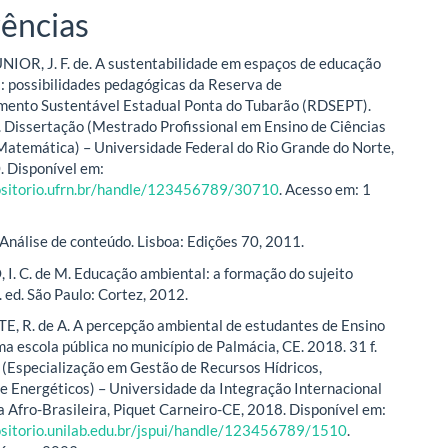
ências
OR, J. F. de. A sustentabilidade em espaços de educação
: possibilidades pedagógicas da Reserva de
mento Sustentável Estadual Ponta do Tubarão (RDSEPT).
. Dissertação (Mestrado Profissional em Ensino de Ciências
Matemática) – Universidade Federal do Rio Grande do Norte,
. Disponível em:
positorio.ufrn.br/handle/123456789/30710
. Acesso em: 1
Análise de conteúdo. Lisboa: Edições 70, 2011.
. C. de M. Educação ambiental: a formação do sujeito
. ed. São Paulo: Cortez, 2012.
 R. de A. A percepção ambiental de estudantes de Ensino
a escola pública no município de Palmácia, CE. 2018. 31 f.
(Especialização em Gestão de Recursos Hídricos,
e Energéticos) – Universidade da Integração Internacional
a Afro-Brasileira, Piquet Carneiro-CE, 2018. Disponível em:
ositorio.unilab.edu.br/jspui/handle/123456789/1510
.