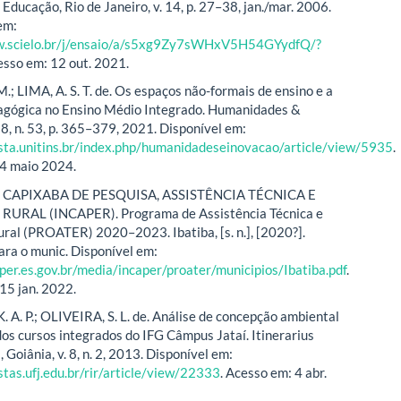
Educação, Rio de Janeiro, v. 14, p. 27–38, jan./mar. 2006.
em:
w.scielo.br/j/ensaio/a/s5xg9Zy7sWHxV5H54GYydfQ/?
esso em: 12 out. 2021.
.; LIMA, A. S. T. de. Os espaços não-formais de ensino e a
agógica no Ensino Médio Integrado. Humanidades &
 8, n. 53, p. 365–379, 2021. Disponível em:
ista.unitins.br/index.php/humanidadeseinovacao/article/view/5935
.
 4 maio 2024.
 CAPIXABA DE PESQUISA, ASSISTÊNCIA TÉCNICA E
URAL (INCAPER). Programa de Assistência Técnica e
ral (PROATER) 2020–2023. Ibatiba, [s. n.], [2020?].
ra o munic. Disponível em:
aper.es.gov.br/media/incaper/proater/municipios/Ibatiba.pdf
.
15 jan. 2022.
 A. P.; OLIVEIRA, S. L. de. Análise de concepção ambiental
dos cursos integrados do IFG Câmpus Jataí. Itinerarius
, Goiânia, v. 8, n. 2, 2013. Disponível em:
istas.ufj.edu.br/rir/article/view/22333
. Acesso em: 4 abr.