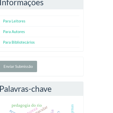
Informações
Para Leitores
Para Autores
Para Bibliotecários
nviar
Enviar Submissão
ubmissão
Palavras-chave
pedagogia do rio
natureza