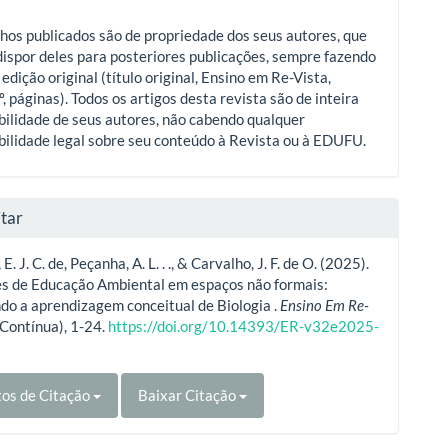
hos publicados são de propriedade dos seus autores, que
ispor deles para posteriores publicações, sempre fazendo
 edição original (título original, Ensino em Re-Vista,
º, páginas). Todos os artigos desta revista são de inteira
ilidade de seus autores, não cabendo qualquer
ilidade legal sobre seu conteúdo à Revista ou à EDUFU.
tar
E. J. C. de, Peçanha, A. L. . ., & Carvalho, J. F. de O. (2025).
es de Educação Ambiental em espaços não formais:
o a aprendizagem conceitual de Biologia .
Ensino Em Re-
(Contínua), 1-24.
https://doi.org/10.14393/ER-v32e2025-
os de Citação
Baixar Citação