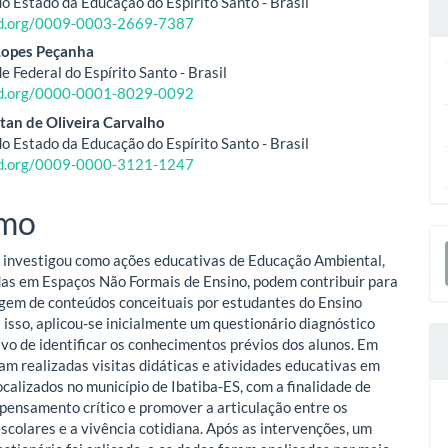
do Estado da Educação do Espírito Santo - Brasil
cid.org/0009-0003-2669-7387
o
Lopes Peçanha
e Federal do Espírito Santo - Brasil
ipal
cid.org/0000-0001-8029-0092
tan de Oliveira Carvalho
do Estado da Educação do Espírito Santo - Brasil
cid.org/0009-0000-3121-1247
mo
E
 investigou como ações educativas de Educação Ambiental,
S
as em Espaços Não Formais de Ensino, podem contribuir para
gem de conteúdos conceituais por estudantes do Ensino
 isso, aplicou-se inicialmente um questionário diagnóstico
ivo de identificar os conhecimentos prévios dos alunos. Em
ram realizadas visitas didáticas e atividades educativas em
localizados no município de Ibatiba-ES, com a finalidade de
 pensamento crítico e promover a articulação entre os
scolares e a vivência cotidiana. Após as intervenções, um