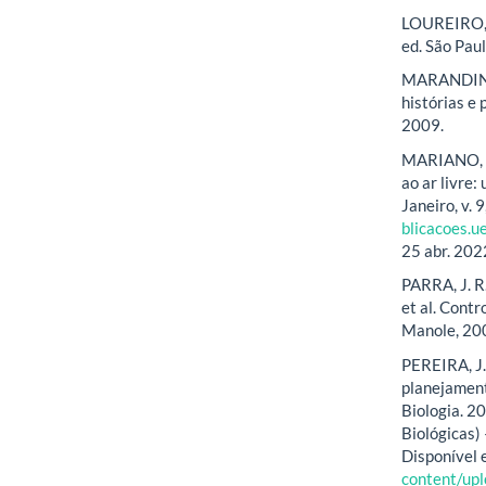
LOUREIRO, C
ed. São Pau
MARANDINO, 
histórias e
2009.
MARIANO, E.
ao ar livre:
Janeiro, v. 
blicacoes.u
25 abr. 202
PARRA, J. R.
et al. Contr
Manole, 20
PEREIRA, J.
planejament
Biologia. 2
Biológicas)
Disponível
content/up