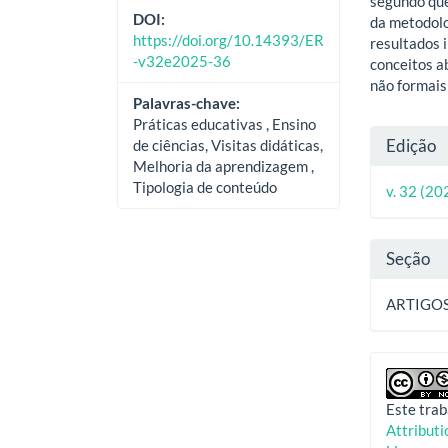
segundo que
DOI:
da metodolo
https://doi.org/10.14393/ER
resultados 
-v32e2025-36
conceitos a
não formais
Palavras-chave:
Práticas educativas , Ensino
Deta
Edição
de ciências, Visitas didáticas,
Melhoria da aprendizagem ,
do
Tipologia de conteúdo
v. 32 (20
artig
Seção
ARTIGO
Este trab
Attribut