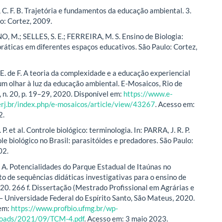
. F. B. Trajetória e fundamentos da educação ambiental. 3.
lo: Cortez, 2009.
M.; SELLES, S. E.; FERREIRA, M. S. Ensino de Biologia:
 práticas em diferentes espaços educativos. São Paulo: Cortez,
 de F. A teoria da complexidade e a educação experiencial
 um olhar à luz da educação ambiental. E-Mosaicos, Rio de
9, n. 20, p. 19–29, 2020. Disponível em:
https://www.e-
erj.br/index.php/e-mosaicos/article/view/43267
. Acesso em:
2.
 P. et al. Controle biológico: terminologia. In: PARRA, J. R. P.
ole biológico no Brasil: parasitóides e predadores. São Paulo:
02.
 A. Potencialidades do Parque Estadual de Itaúnas no
o de sequências didáticas investigativas para o ensino de
020. 266 f. Dissertação (Mestrado Profissional em Agrárias e
 – Universidade Federal do Espírito Santo, São Mateus, 2020.
 em:
https://www.profbio.ufmg.br/wp-
loads/2021/09/TCM-4.pdf
. Acesso em: 3 maio 2023.