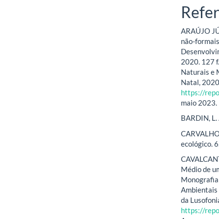
Refer
ARAÚJO JÚNI
não-formais
Desenvolvi
2020. 127 f
Naturais e 
Natal, 2020
https://re
maio 2023.
BARDIN, L. 
CARVALHO, I
ecológico. 6
CAVALCANTE,
Médio de um
Monografia 
Ambientais 
da Lusofoni
https://rep