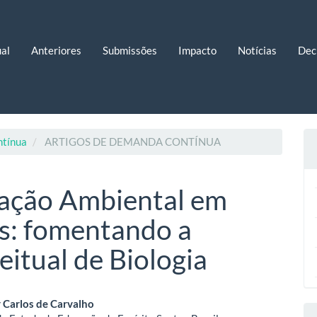
al
Anteriores
Submissões
Impacto
Notícias
Dec
ntínua
ARTIGOS DE DEMANDA CONTÍNUA
cação Ambiental em
s: fomentando a
itual de Biologia
eúdo
 Carlos de Carvalho