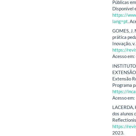
Públicas em 
Disponível 
https://ww
lang=pt
. Ac
GOMES, J. M
prática ped
Inovação, v.
https://rev
Acesso em:
INSTITUTO
EXTENSÃO R
Extensão Ru
Programa pa
https://inc
Acesso em: 
LACERDA, K.
dos alunos 
Reflectionis
https://rev
2023.