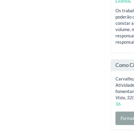
License
.
Os trabal
poderão d
constar a
volume, n
responsab
responsab
Como Ci
Carvalho, 
Atividad
fomentand
Vista
,
32
36
Format