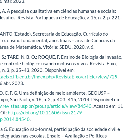
6 mar. 2023.
A. A pesquisa qualitativa em ciências humanas e sociais:
esafios. Revista Portuguesa de Educação, v. 16, n. 2, p. 221–
NTO (Estado). Secretaria de Educação. Currículo do
to: ensino fundamental, anos finais – área de Ciências da
área de Matemática. Vitória: SEDU, 2020. v. 6.
a S.; TARDIN, B. O.; ROQUE, F. Ensino de Biologia da invasão,
e controle biológico usando moluscos vivos. Revista Eixo,
 9, n. 3, p. 35–43, 2020. Disponível em:
staeixo.ifb.edu.br/index.php/RevistaEixo/article/view/729
.
6 abr. 2023.
 C. F. G. Uma definição de meio ambiente. GEOUSP –
mpo, São Paulo, v. 18, n. 2, p. 403–415, 2014. Disponível em:
.revistas.usp.br/geousp/article/view/84540
. Acesso em: 11
DOI:
https://doi.org/10.11606/issn.2179-
sp.2014.84540
.
 G. Educação não-formal, participação da sociedade civil e
olegiadas nas escolas. Ensaio – Avaliação e Políticas