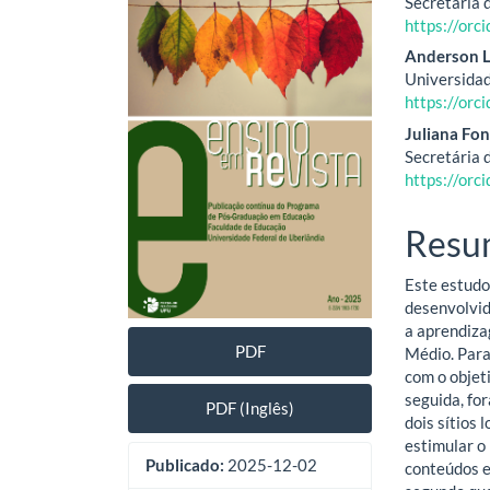
Secretária 
lateral
do
https://or
de
artig
Anderson 
Universidad
artigos
princ
https://or
Juliana Fon
Secretária 
https://or
Resu
Este estudo
desenvolvid
a aprendiza
PDF
Médio. Para
com o objet
seguida, fo
PDF (Inglês)
dois sítios 
estimular o
Publicado:
2025-12-02
conteúdos e