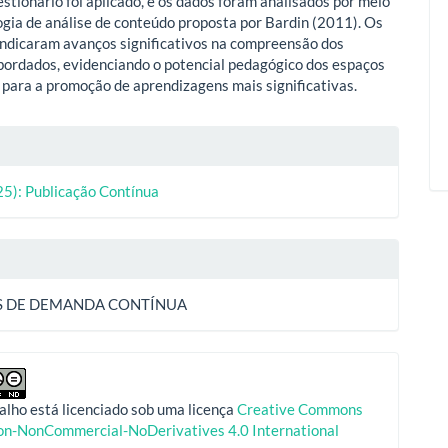
stionário foi aplicado, e os dados foram analisados por meio
gia de análise de conteúdo proposta por Bardin (2011). Os
indicaram avanços significativos na compreensão dos
bordados, evidenciando o potencial pedagógico dos espaços
 para a promoção de aprendizagens mais significativas.
lhes
25): Publicação Contínua
o
S DE DEMANDA CONTÍNUA
alho está licenciado sob uma licença
Creative Commons
ion-NonCommercial-NoDerivatives 4.0 International