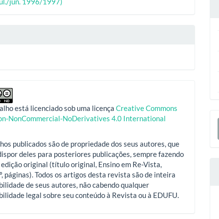
ipal
(jul./jun. 1996/1997)
o
alho está licenciado sob uma licença
Creative Commons
E
ion-NonCommercial-NoDerivatives 4.0 International
S
hos publicados são de propriedade dos seus autores, que
ispor deles para posteriores publicações, sempre fazendo
 edição original (título original, Ensino em Re-Vista,
º, páginas). Todos os artigos desta revista são de inteira
ilidade de seus autores, não cabendo qualquer
ilidade legal sobre seu conteúdo à Revista ou à EDUFU.