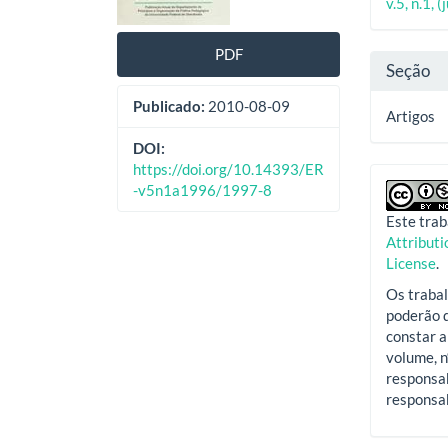
artigos
princ
v.5, n.1, 
artig
PDF
Seção
Publicado:
2010-08-09
Artigos
DOI:
https://doi.org/10.14393/ER
-v5n1a1996/1997-8
Este trab
Attribut
License
.
Os trabal
poderão d
constar a
volume, n
responsab
responsab