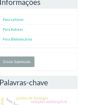
Informações
Para Leitores
Para Autores
Para Bibliotecários
nviar
Enviar Submissão
ubmissão
Palavras-chave
jardins de formigas
huni kuin
relações multiespécie