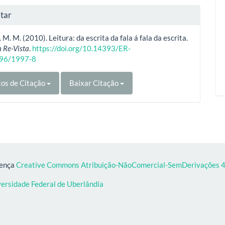
tar
 M. M. (2010). Leitura: da escrita da fala á fala da escrita.
 Re-Vista
.
https://doi.org/10.14393/ER-
96/1997-8
os de Citação
Baixar Citação
cença
Creative Commons Atribuição-NãoComercial-SemDerivações 4.
versidade Federal de Uberlândia