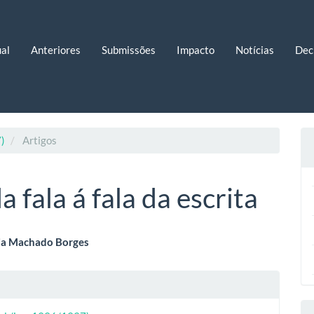
al
Anteriores
Submissões
Impacto
Notícias
Dec
7)
Artigos
a fala á fala da escrita
eúdo
ia Machado Borges
lhes
o