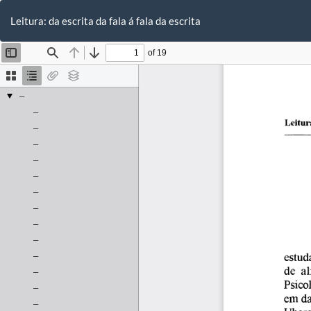
Voltar
aos
Leitura: da escrita da fala á fala da escrita
Detalhes
do
Artigo