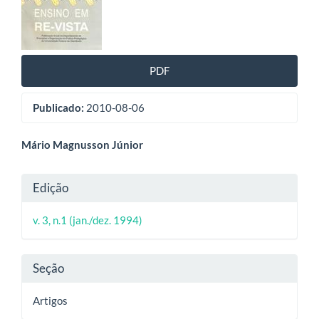
de
artigos
PDF
Publicado:
2010-08-06
Conteúdo
Mário Magnusson Júnior
do
Detalhes
Edição
artigo
do
principal
v. 3, n.1 (jan./dez. 1994)
artigo
Seção
Artigos