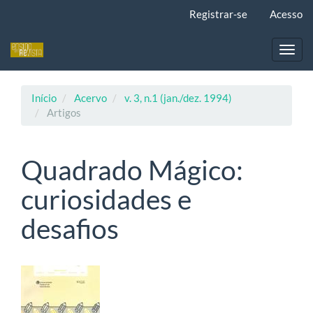
Navegação
Registrar-se
Acesso
Principal
Conteúdo
principal
Toggl
Barra
navig
Lateral
Início
Acervo
v. 3, n.1 (jan./dez. 1994)
Artigos
Quadrado Mágico:
curiosidades e
desafios
Barra
lateral