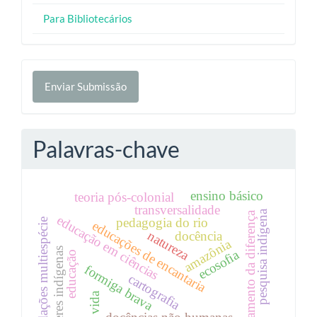
Para Bibliotecários
Enviar
Enviar Submissão
Submissão
Palavras-chave
ensino básico
teoria pós-colonial
transversalidade
pesquisa indígena
pensamento da diferença
educação em ciências
pedagogia do rio
relações multiespécie
educações de encantaria
natureza
docência
amazônia
saberes indígenas
ecosofia
educação
formiga brava
cartografia
vida
docências não humanas