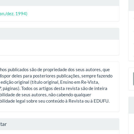
o
ipal
(jan./dez. 1994)
o
hos publicados são de propriedade dos seus autores, que
E
ispor deles para posteriores publicações, sempre fazendo
S
 edição original (título original, Ensino em Re-Vista,
º, páginas). Todos os artigos desta revista são de inteira
ilidade de seus autores, não cabendo qualquer
ilidade legal sobre seu conteúdo à Revista ou à EDUFU.
tar