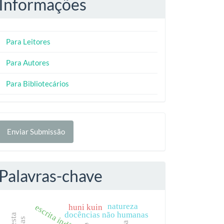
Informações
Para Leitores
Para Autores
Para Bibliotecários
nviar
Enviar Submissão
ubmissão
Palavras-chave
natureza
huni kuin
escrita indígena
docências não humanas