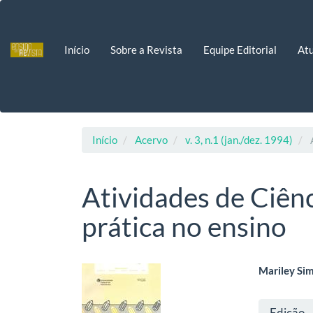
Navegação
Principal
Conteúdo
Início
Sobre a Revista
Equipe Editorial
Atu
principal
Barra
Lateral
Início
Acervo
v. 3, n.1 (jan./dez. 1994)
Atividades de Ciênc
prática no ensino
Barra
Cont
Mariley Si
lateral
do
Deta
Edição