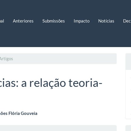
al
Anteriores
Submissões
Impacto
Notícias
Dec
Artigos
ias: a relação teoria-
eúdo
mões Flória Gouveia
lhes