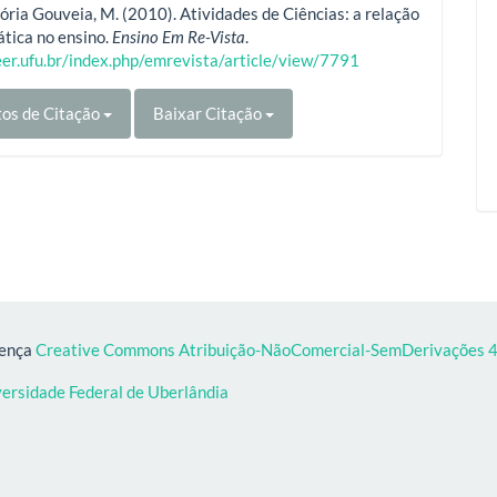
ória Gouveia, M. (2010). Atividades de Ciências: a relação
ática no ensino.
Ensino Em Re-Vista
.
eer.ufu.br/index.php/emrevista/article/view/7791
os de Citação
Baixar Citação
cença
Creative Commons Atribuição-NãoComercial-SemDerivações 4.
versidade Federal de Uberlândia