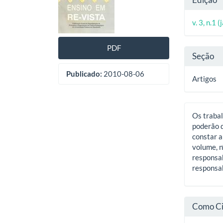
de
artig
do
artigos
princ
v. 3, n.1 
artig
PDF
Seção
Publicado:
2010-08-06
Artigos
Os trabal
poderão d
constar a
volume, n
responsab
responsab
Como Ci