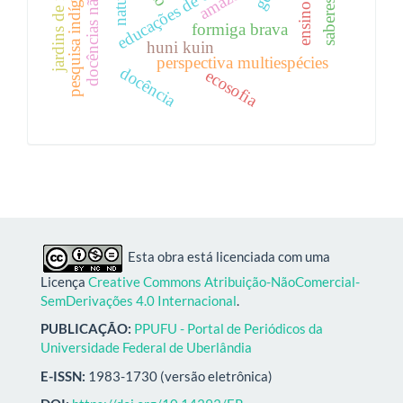
docências não humanas
jardins de formigas
educações de encantaria
pesquisa indígena
formiga brava
huni kuin
perspectiva multiespécies
docência
ecosofia
Esta obra está licenciada com uma
Licença
Creative Commons Atribuição-NãoComercial-
SemDerivações 4.0 Internacional
.
PUBLICAÇÃO:
PPUFU - Portal de Periódicos da
Universidade Federal de Uberlândia
E-ISSN:
1983-1730 (versão eletrônica)