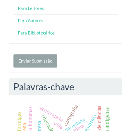
Para Leitores
Para Autores
Para Bibliotecários
Enviar
Enviar Submissão
Submissão
Palavras-chave
cartografia
atentividade
ensino de ciências
saberes indígenas
geometria
educação
vida
natureza
amazônia