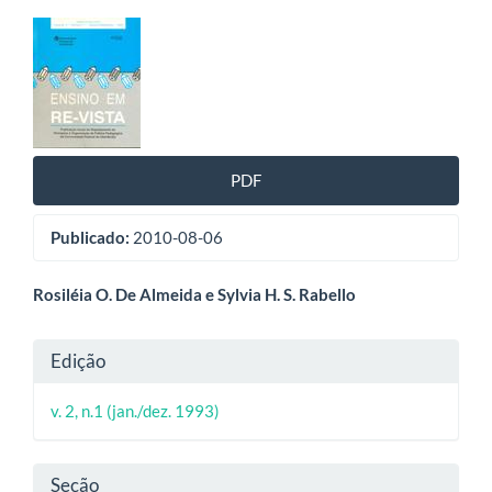
Barra
lateral
de
artigos
PDF
Publicado:
2010-08-06
Conteúdo
Rosiléia O. De Almeida e Sylvia H. S. Rabello
do
Detalhes
Edição
artigo
do
principal
v. 2, n.1 (jan./dez. 1993)
artigo
Seção