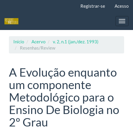
Navegação
Registrar-se
Acesso
Principal
Conteúdo
principal
Toggl
Barra
navig
Lateral
Início
Acervo
v. 2, n.1 (jan./dez. 1993)
Resenhas/Review
A Evolução enquanto
um componente
Metodológico para o
Ensino De Biologia no
2º Grau