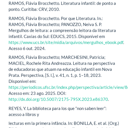
RAMOS, Flávia Brocchetto. Literatura infantil: de ponto a
ponto. Curitiba: CRV, 2010.
RAMOS, Flávia Brocchetto. Por que Literatura. In.:
RAMOS, Flávia Brocchetto; PANOZZO, Neiva S. P.
Mergulhos de leitura: a compreensão leitora da literatura
infantil. Caxias do Sul: EDUCS, 2015. Disponível em
https://www.ucs.br/site/midia/arquivos/mergulhos_ebook.pdf
.
Acesso 6 out. 2024.
RAMOS, Flávia Brocchetto; MARCHESINI, Patricia;
MACIEL, Rochele Rita Andreazza. Leitura na perspectiva
de educadoras que atuam na educação infantil em Nova
Prata. Perspectiva, [S. l.], v. 41, n. 1, p. 1–18, 2023.
Disponível em:
https://periodicos.ufsc.br/index.php/perspectiva/article/view
Acesso em: 23 ago. 2025. DOI:
http://dx.doi.org/10.5007/2175-795X.2023.e86370
.
REYES, Y. La biblioteca para los que “non saben leer”:
acesso a libros y
lecturas em la primera infância. In: BONILLA, E. et al. (Org.)