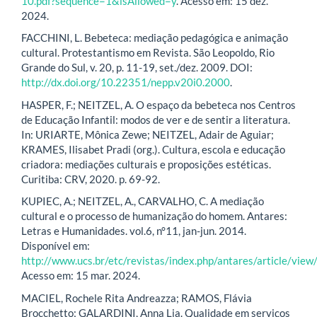
10.pdf?sequence=1&isAllowed=y
. Acesso em: 15 dez.
2024.
FACCHINI, L. Bebeteca: mediação pedagógica e animação
cultural. Protestantismo em Revista. São Leopoldo, Rio
Grande do Sul, v. 20, p. 11-19, set./dez. 2009. DOI:
http://dx.doi.org/10.22351/nepp.v20i0.2000
.
HASPER, F.; NEITZEL, A. O espaço da bebeteca nos Centros
de Educação Infantil: modos de ver e de sentir a literatura.
In: URIARTE, Mônica Zewe; NEITZEL, Adair de Aguiar;
KRAMES, Ilisabet Pradi (org.). Cultura, escola e educação
criadora: mediações culturais e proposições estéticas.
Curitiba: CRV, 2020. p. 69-92.
KUPIEC, A.; NEITZEL, A., CARVALHO, C. A mediação
cultural e o processo de humanização do homem. Antares:
Letras e Humanidades. vol.6, n°11, jan-jun. 2014.
Disponível em:
http://www.ucs.br/etc/revistas/index.php/antares/article/vi
Acesso em: 15 mar. 2024.
MACIEL, Rochele Rita Andreazza; RAMOS, Flávia
Brocchetto; GALARDINI, Anna Lia. Qualidade em serviços