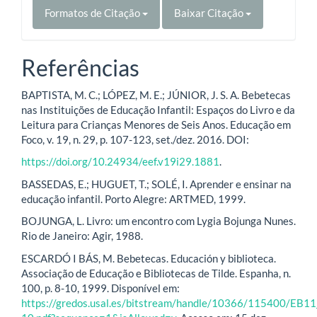
Formatos de Citação
Baixar Citação
Referências
BAPTISTA, M. C.; LÓPEZ, M. E.; JÚNIOR, J. S. A. Bebetecas
nas Instituições de Educação Infantil: Espaços do Livro e da
Leitura para Crianças Menores de Seis Anos. Educação em
Foco, v. 19, n. 29, p. 107-123, set./dez. 2016. DOI:
https://doi.org/10.24934/eef.v19i29.1881
.
BASSEDAS, E.; HUGUET, T.; SOLÉ, I. Aprender e ensinar na
educação infantil. Porto Alegre: ARTMED, 1999.
BOJUNGA, L. Livro: um encontro com Lygia Bojunga Nunes.
Rio de Janeiro: Agir, 1988.
ESCARDÓ I BÁS, M. Bebetecas. Educación y biblioteca.
Associação de Educação e Bibliotecas de Tilde. Espanha, n.
100, p. 8-10, 1999. Disponível em:
https://gredos.usal.es/bitstream/handle/10366/115400/EB1