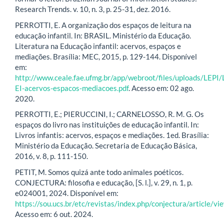
Research Trends. v. 10, n. 3, p. 25-31, dez. 2016.
PERROTTI, E. A organização dos espaços de leitura na
educação infantil. In: BRASIL. Ministério da Educação.
Literatura na Educação infantil: acervos, espaços e
mediações. Brasília: MEC, 2015, p. 129-144. Disponível
em:
http://www.ceale.fae.ufmg.br/app/webroot/files/uploads/LEPI/L
EI-acervos-espacos-mediacoes.pdf
. Acesso em: 02 ago.
2020.
PERROTTI, E.; PIERUCCINI, I.; CARNELOSSO, R. M. G. Os
espaços do livro nas instituições de educação infantil. In:
Livros infantis: acervos, espaços e mediações. 1ed. Brasília:
Ministério da Educação. Secretaria de Educação Básica,
2016, v. 8, p. 111-150.
PETIT, M. Somos quizá ante todo animales poéticos.
CONJECTURA: filosofia e educação, [S. l.], v. 29, n. 1, p.
e024001, 2024. Disponível em:
https://sou.ucs.br/etc/revistas/index.php/conjectura/article/
Acesso em: 6 out. 2024.