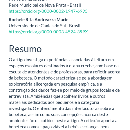
artigo
Rede Municipal de Nova Prata - Brasil
principal
https://orcid.org/0000-0002-1947-6995
Rochele Rita Andreazza Maciel
Universidade de Caxias do Sul - Brasil
https://orcid.org/0000-0003-4524-399X
Resumo
O artigo investiga experiências associadas à leitura em
espaços escolares destinados à etapa creche, com base na
escuta de atendentes e de professoras, para refletir acerca
da bebeteca. O método caracteriza-se pela abordagem
exploratória alicerçada em pesquisa empírica, e a
construção dos dados faz-se por meio de grupos focais e de
entrevista. Ambiências que acolhem livros e outros
materiais dedicados aos pequenos é a categoria
investigada. O entendimento das interlocutoras sobre a
bebeteca, assim como suas concepções acerca deste
ambiente são discutidos neste artigo. A reflexão aponta a
bebeteca como espaço viável a bebês e crianças bem