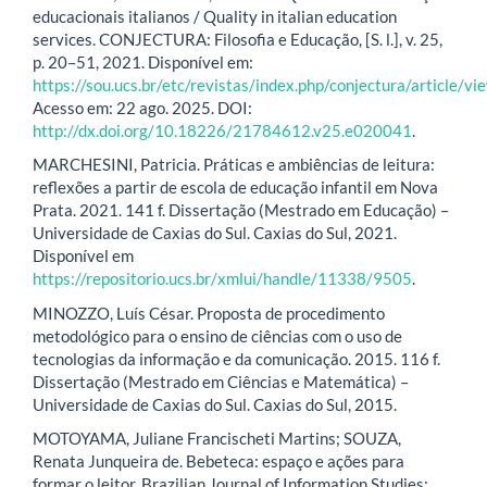
educacionais italianos / Quality in italian education
services. CONJECTURA: Filosofia e Educação, [S. l.], v. 25,
p. 20–51, 2021. Disponível em:
https://sou.ucs.br/etc/revistas/index.php/conjectura/article/v
Acesso em: 22 ago. 2025. DOI:
http://dx.doi.org/10.18226/21784612.v25.e020041
.
MARCHESINI, Patricia. Práticas e ambiências de leitura:
reflexões a partir de escola de educação infantil em Nova
Prata. 2021. 141 f. Dissertação (Mestrado em Educação) –
Universidade de Caxias do Sul. Caxias do Sul, 2021.
Disponível em
https://repositorio.ucs.br/xmlui/handle/11338/9505
.
MINOZZO, Luís César. Proposta de procedimento
metodológico para o ensino de ciências com o uso de
tecnologias da informação e da comunicação. 2015. 116 f.
Dissertação (Mestrado em Ciências e Matemática) –
Universidade de Caxias do Sul. Caxias do Sul, 2015.
MOTOYAMA, Juliane Francischeti Martins; SOUZA,
Renata Junqueira de. Bebeteca: espaço e ações para
formar o leitor. Brazilian Journal of Information Studies: