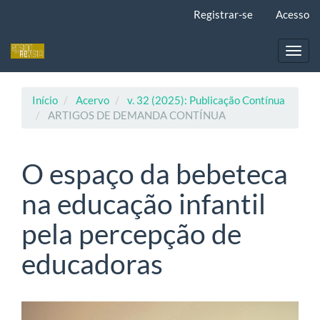
Navegação
Registrar-se
Acesso
Principal
Conteúdo
principal
Toggl
Barra
navig
Lateral
Início
Acervo
v. 32 (2025): Publicação Contínua
ARTIGOS DE DEMANDA CONTÍNUA
O espaço da bebeteca
na educação infantil
pela percepção de
educadoras
Barra