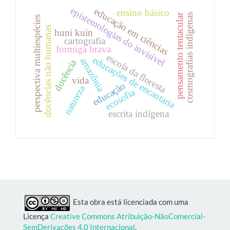
epistemologias do invisível
educação em ciências
ensino básico
pensamento tentacular
cosmografias indígenas
perspectiva multiespécies
docências não humanas
huni kuin
cartografia
formiga brava
escola da floresta
educações de encantaria
amazônia
docência
vida
educação
natureza
ecosofia
escrita indígena
Esta obra está licenciada com uma
Licença
Creative Commons Atribuição-NãoComercial-
SemDerivações 4.0 Internacional
.