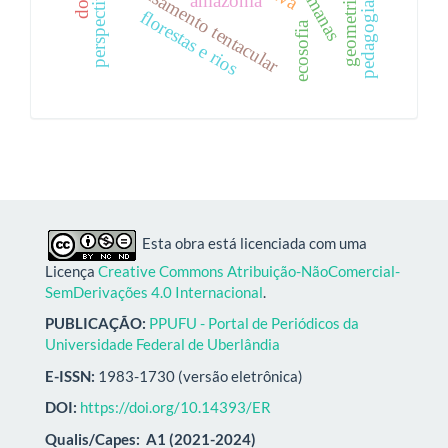
pedagogia do rio
pensamento tentacular
geometria
florestas e rios
ecosofia
Esta obra está licenciada com uma
Licença
Creative Commons Atribuição-NãoComercial-
SemDerivações 4.0 Internacional
.
PUBLICAÇÃO:
PPUFU - Portal de Periódicos da
Universidade Federal de Uberlândia
E-ISSN:
1983-1730 (versão eletrônica)
DOI:
https://doi.org/10.14393/ER
Qualis/Capes:
A1 (2021-2024)