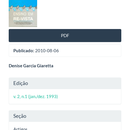
lateral
de
artigos
PDF
Publicado:
2010-08-06
Conteúdo
Denise Garcia Giaretta
do
Detalhes
Edição
artigo
do
principal
v. 2, n.1 (jan./dez. 1993)
artigo
Seção
Artigos