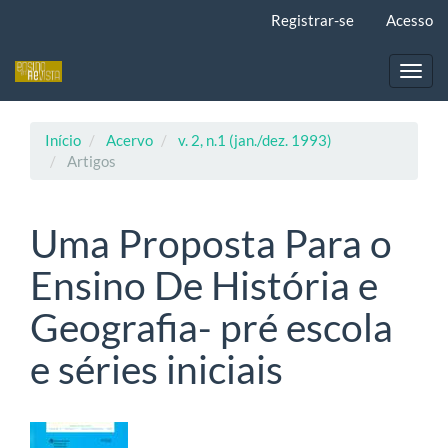
Navegação
Registrar-se
Acesso
Principal
Conteúdo
principal
Toggl
Barra
navig
Lateral
Início
Acervo
v. 2, n.1 (jan./dez. 1993)
Artigos
Uma Proposta Para o
Ensino De História e
Geografia- pré escola
e séries iniciais
Barra