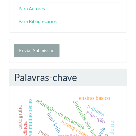
Para Autores
Para Bibliotecários
Enviar
Enviar Submissão
Submissão
Palavras-chave
ensino básico
educações de encantaria
perspectiva multiespécies
docências não humanas
natureza
cartografia
educação
huni kuin
formiga brava
docência
vida
amazônia