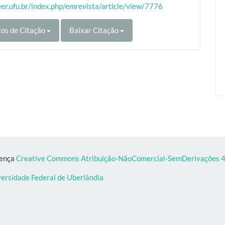
eer.ufu.br/index.php/emrevista/article/view/7776
os de Citação
Baixar Citação
cença
Creative Commons Atribuição-NãoComercial-SemDerivações 4.
versidade Federal de Uberlândia