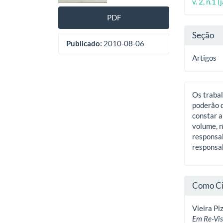
artigos
princ
v. 2, n.1 
artig
PDF
Seção
Publicado:
2010-08-06
Artigos
Os trabal
poderão d
constar a
volume, n
responsab
responsab
Como Ci
Vieira Piz
Em Re-Vis