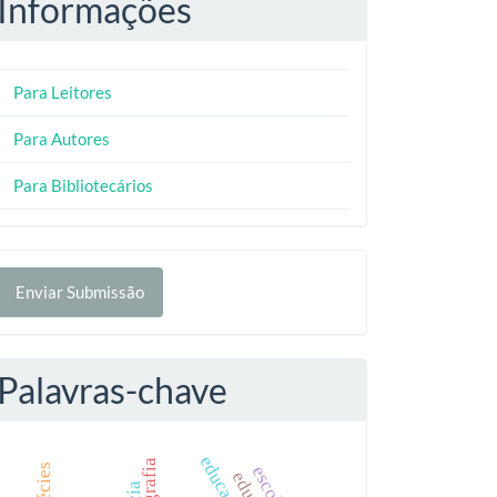
Informações
Para Leitores
Para Autores
Para Bibliotecários
nviar
Enviar Submissão
ubmissão
Palavras-chave