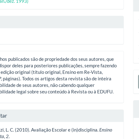
ipal
(jan./dez. 1993)
o
hos publicados são de propriedade dos seus autores, que
ispor deles para posteriores publicações, sempre fazendo
 edição original (título original, Ensino em Re-Vista,
E
º, páginas). Todos os artigos desta revista são de inteira
S
ilidade de seus autores, não cabendo qualquer
ilidade legal sobre seu conteúdo à Revista ou à EDUFU.
tar
zi, L. C. (2010). Avaliação Escolar e (in)disciplina.
Ensino
ta
,
2
.