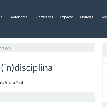
al
Anteriores
Submissões
Impacto
Notícias
Dec
Artigos
(in)disciplina
eúdo
na Vieira Pizzi
lhes
o