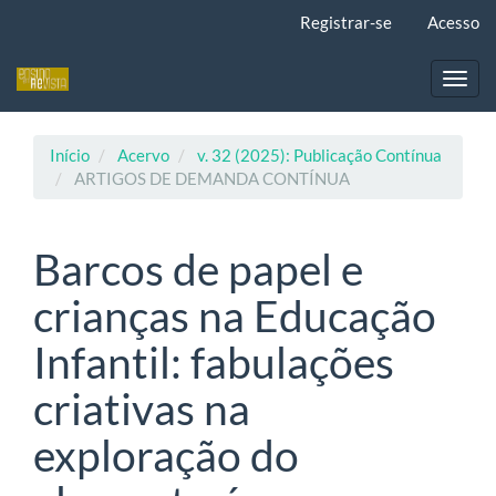
Navegação
Registrar-se
Acesso
Principal
Conteúdo
principal
Toggl
Barra
navig
Lateral
Início
Acervo
v. 32 (2025): Publicação Contínua
ARTIGOS DE DEMANDA CONTÍNUA
Barcos de papel e
crianças na Educação
Infantil: fabulações
criativas na
exploração do