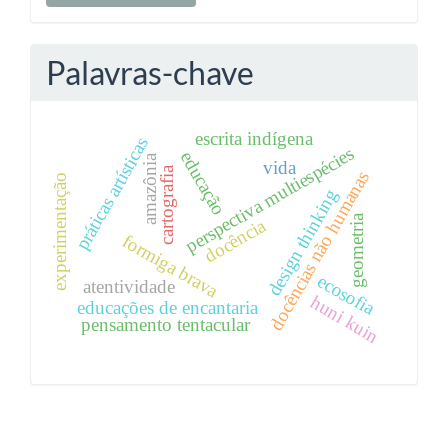
Palavras-chave
escrita indígena
práticas artísticas
perspectiva multiespécies
educação
amazônia
vida
cartografia
docências não humanas
experimentação
design thinking
geometria
docência
formiga brava
ecosofia
atentividade
huni kuin
educações de encantaria
pensamento tentacular