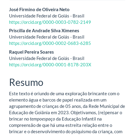
Conteúdo
José Firmino de Oliveira Neto
Universidade Federal de Goiás - Brasil
do
https://orcid.org/0000-0003-0782-2149
artigo
Priscilla de Andrade Silva Ximenes
Universidade Federal de Goiás - Brasil
principal
https://orcid.org/0000-0002-0683-6285
Raquel Pereira Soares
Universidade Federal de Goiás - Brasil
https://orcid.org/0000-0001-8178-203X
Resumo
Este texto é oriundo de uma exploração brincante com o
elemento água e barcos de papel realizada em um
agrupamento de crianças de 05 anos, da Rede Municipal de
Educação de Goiânia em 2023. Objetivamos, (re)pensar o
brincar no
tempoespaço
da Educação Infantil na
compreensão de que há uma estreita relação entre o
brincar e o desenvolvimento do psiquismo da criança, com