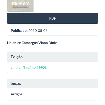
artigos
PDF
Publicado:
2010-08-06
Conteúdo
Helenice Camargos Viana Diniz
do
Detalhes
Edição
artigo
do
principal
v. 1, n.1 (jan./dez.1992)
artigo
Seção
Artigos