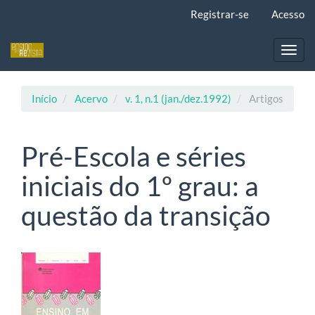
Navegação
Registrar-se
Acesso
Principal
Conteúdo
principal
Toggl
Barra
navig
Lateral
Início
Acervo
v. 1, n.1 (jan./dez.1992)
Artigos
Pré-Escola e séries
iniciais do 1º grau: a
questão da transição
Barra
lateral
de