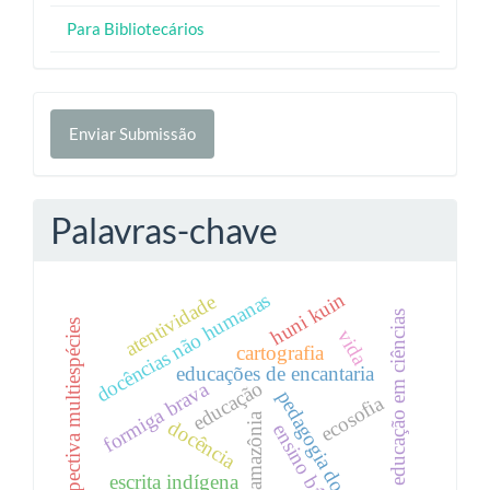
Para Bibliotecários
Enviar
Enviar Submissão
Submissão
Palavras-chave
docências não humanas
huni kuin
atentividade
educação em ciências
perspectiva multiespécies
vida
cartografia
educações de encantaria
educação
formiga brava
pedagogia do rio
ecosofia
amazônia
docência
ensino básico
escrita indígena