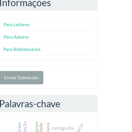
Informações
Para Leitores
Para Autores
Para Bibliotecários
nviar
Enviar Submissão
ubmissão
Palavras-chave
cartografia