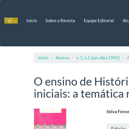
Navegação
Principal
Conteúdo
Início
Sobre a Revista
Equipe Editorial
Atu
principal
Barra
Lateral
Início
Acervo
v. 1, n.1 (jan./dez.1992)
A
O ensino de Históri
iniciais: a temática
Barra
Cont
Selva Fons
lateral
do
Deta
Edição