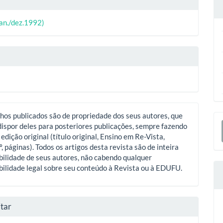
o
ipal
(jan./dez.1992)
o
hos publicados são de propriedade dos seus autores, que
E
ispor deles para posteriores publicações, sempre fazendo
S
 edição original (título original, Ensino em Re-Vista,
º, páginas). Todos os artigos desta revista são de inteira
ilidade de seus autores, não cabendo qualquer
ilidade legal sobre seu conteúdo à Revista ou à EDUFU.
tar