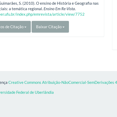
uimarães, S. (2010). O ensino de História e Geografia nas
iciais: a temática regional.
Ensino Em Re-Vista
.
eer.ufu.br/index.php/emrevista/article/view/7752
os de Citação
Baixar Citação
cença
Creative Commons Atribuição-NãoComercial-SemDerivações 4.
versidade Federal de Uberlândia