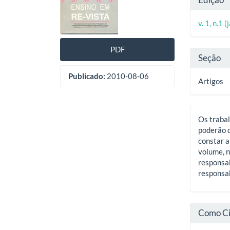
de
artig
do
artigos
princ
v. 1, n.1 
artig
PDF
Seção
Publicado:
2010-08-06
Artigos
Os trabal
poderão d
constar a
volume, n
responsab
responsab
Como Ci