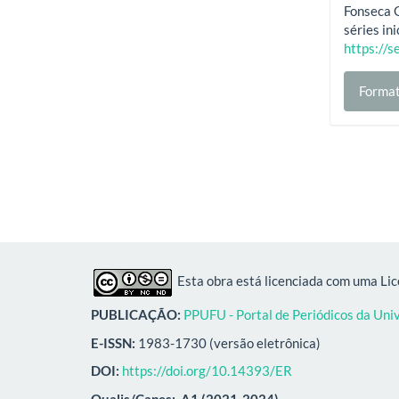
Fonseca G
séries in
https://s
Format
Esta obra está licenciada com uma Li
PUBLICAÇÃO:
PPUFU - Portal de Periódicos da Uni
E-ISSN:
1983-1730 (versão eletrônica)
DOI:
https://doi.org/10.14393/ER
Qualis/Capes:
A1 (2021-2024)