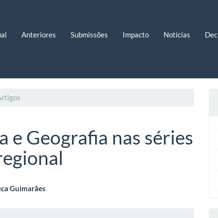
al
Anteriores
Submissões
Impacto
Notícias
Dec
rtigos
a e Geografia nas séries
 regional
eúdo
eca Guimarães
lhes