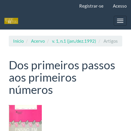
Navegação
Registrar-se
Acesso
Principal
Conteúdo
principal
Toggl
Barra
navig
Lateral
Início
Acervo
v. 1, n.1 (jan./dez.1992)
Artigos
Dos primeiros passos
aos primeiros
números
Barra
lateral
de