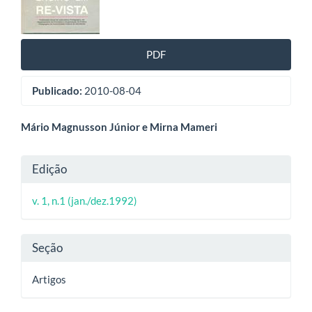
artigos
PDF
Publicado:
2010-08-04
Conteúdo
Mário Magnusson Júnior e Mirna Mameri
do
Detalhes
Edição
artigo
do
principal
v. 1, n.1 (jan./dez.1992)
artigo
Seção
Artigos