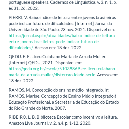
portuguese speakers. Cadernos de Linguística, v. 3, n. 1, p.
e631, 26, 2022.
PIERRI, V. Baixo índice de leitura entre jovens brasileiros
pode indicar futuro de dificuldades. [Internet] Jornal da
Universidade de São Paulo, 23 nov. 2021. Disponível em:
https://jornal.usp.br/atualidades/baixo-indice-de-leitura-
entre-jovens-brasileiros-pode-indicar-futuro-de-
dificuldades/
. Acesso em: 18 dez. 2022.
QEDU. E. E. Liceu Cuiabano Maria de Arruda Muller.
[Internet] QEDU, 2021. Disponível em:
https://qedu.org.br/escola/51039869-ee-liceu-cuiabano-
maria-de-arruda-muller/distorcao-idade-serie
. Acesso em:
18 dez. 2022.
RAMOS, M. Concepção do ensino médio integrado. In:
RAMOS, Marise. Concepção de Ensino Médio Integrado à
Educação Profissional. a Secretaria de Educação do Estado
do Rio Grande do Norte, 2007.
RIBEIRO, L. B. Biblioteca Escolar como incentivo à leitura.
Amazon Live Journal, v. 2, n.4, p. 1-12, 2020.