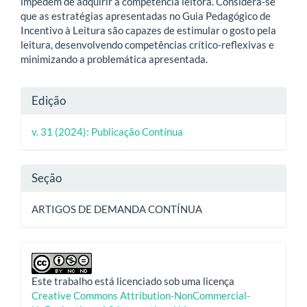
impedem de adquirir a competência leitora. Considera-se
que as estratégias apresentadas no Guia Pedagógico de
Incentivo à Leitura são capazes de estimular o gosto pela
leitura, desenvolvendo competências crítico-reflexivas e
minimizando a problemática apresentada.
Detalhes
Edição
do
v. 31 (2024): Publicação Contínua
artigo
Seção
ARTIGOS DE DEMANDA CONTÍNUA
Este trabalho está licenciado sob uma licença
Creative Commons Attribution-NonCommercial-