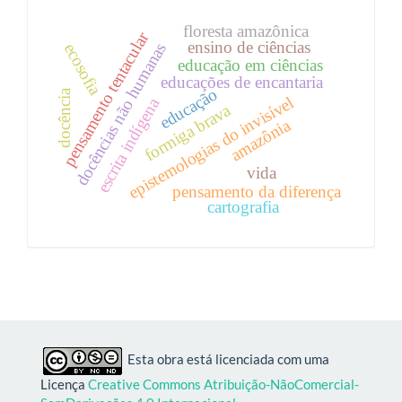
floresta amazônica
pensamento tentacular
ensino de ciências
docências não humanas
ecosofia
educação em ciências
educações de encantaria
educação
docência
epistemologias do invisível
escrita indígena
formiga brava
amazônia
vida
pensamento da diferença
cartografia
Esta obra está licenciada com uma
Licença
Creative Commons Atribuição-NãoComercial-