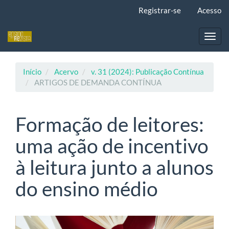
Navegação
Registrar-se
Acesso
Principal
Conteúdo
principal
Toggl
Barra
navig
Lateral
Início
Acervo
v. 31 (2024): Publicação Contínua
ARTIGOS DE DEMANDA CONTÍNUA
Formação de leitores:
uma ação de incentivo
à leitura junto a alunos
do ensino médio
Barra