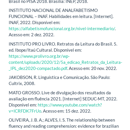
Brasil no PISA 2018. Brasília: INEP, 2018.
INSTITUTO NACIONAL DE ANALFABETISMO
FUNCIONAL – INAF. Habilidades em leitura. [Internet].
INAF, 2022. Disponível em:
https://alfabetismofuncional.org.br/nivel-intermediario/
.
Acesso em: 2 dez. 2022.
INSTITUTO PRO LIVRO. Retratos da Leitura do Brasil. 5.
ed. Ibope/Itaú Cultural. Disponível em:
https://www.prolivro.org.br/wp-
content/uploads/2020/12/5a_edicao_Retratos_da_Leitura-
_IPL_dez2020-compactado.pdf
. Acesso em: 20 nov. 2022.
JAKOBSON, R. Linguística e Comunicação. São Paulo:
Cultrix, 2008.
MATO GROSSO. Live de divulgação dos resultados da
avaliação em fluência 2021. [Internet] SEDUC-MT, 2022.
Disponível em:
https://www.youtube.com/watch?
v=lCRFDK7FrUo
. Acesso em: 15 dez. 2022.
OLIVEIRA, J. B. A.; ALVES, I. S. The relationship between
fluency and reading comprehension: evidence for brazilian