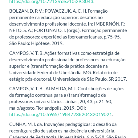
https://doi.org/10.7213/rde.v10i29.3043
.
BOLZAN, D. P. V.; POWACZUK, A. C. H. Formação
permanente na educação superior: desafios ao
desenvolvimento profissional docente. In: IMBERNÓN, F.;
NETO, S. A.; FORTUNATO, I. (orgs.). Formação permanente
de professores: experiências iberoamericanas. p.75-95.
São Paulo: Hipótese, 2019.
CAMPOS, V. T. B. Ações formativas como estratégia de
desenvolvimento profissional de professores na educação
superior e (trans)formação da prática docente na
Universidade Federal de Uberlândia-MG. Relatório de
estágio pós-doutoral, Universidade de São Paulo, SP, 2017.
CAMPOS, V. T. B.; ALMEIDA, M. I. Contribuições de ações
de formação contínua para a (trans)formação de
professores universitários. Linhas, 20, 43, p. 21-50,
maio/agosto.Florianópolis, 2019. DOI:
https://doi.org/10.5965/1984723820432019021
.
CUNHA, M. I. da. Inovações pedagógicas: o desafio da
reconfiguração de saberes na docência universitária.
Cadernos de Pedagogia Universitária, 6, p.5-38, São Paulo,