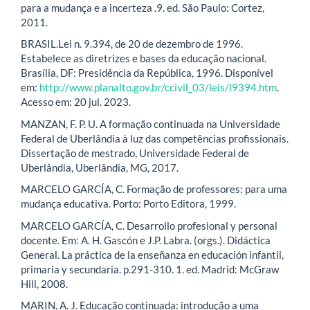
para a mudança e a incerteza .9. ed. São Paulo: Cortez,
2011.
BRASIL.Lei n. 9.394, de 20 de dezembro de 1996.
Estabelece as diretrizes e bases da educação nacional.
Brasília, DF: Presidência da República, 1996. Disponível
em:
http://www.planalto.gov.br/ccivil_03/leis/l9394.htm
.
Acesso em: 20 jul. 2023.
MANZAN, F. P. U. A formação continuada na Universidade
Federal de Uberlândia à luz das competências profissionais.
Dissertação de mestrado, Universidade Federal de
Uberlândia, Uberlândia, MG, 2017.
MARCELO GARCÍA, C. Formação de professores: para uma
mudança educativa. Porto: Porto Editora, 1999.
MARCELO GARCÍA, C. Desarrollo profesional y personal
docente. Em: A. H. Gascón e J.P. Labra. (orgs.). Didáctica
General. La práctica de la enseñanza en educación infantil,
primaria y secundaria. p.291-310. 1. ed. Madrid: McGraw
Hill, 2008.
MARIN, A. J. Educação continuada: introdução a uma