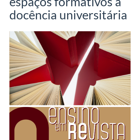
espaços formativos à
docência universitária
Barra
lateral
de
artigos