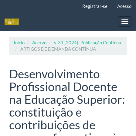
Navegação
Registrar-se
Acesso
Principal
Conteúdo
principal
Toggl
Barra
navig
Lateral
Início
Acervo
v. 31 (2024): Publicação Contínua
ARTIGOS DE DEMANDA CONTÍNUA
Desenvolvimento
Profissional Docente
na Educação Superior:
constituição e
contribuições de