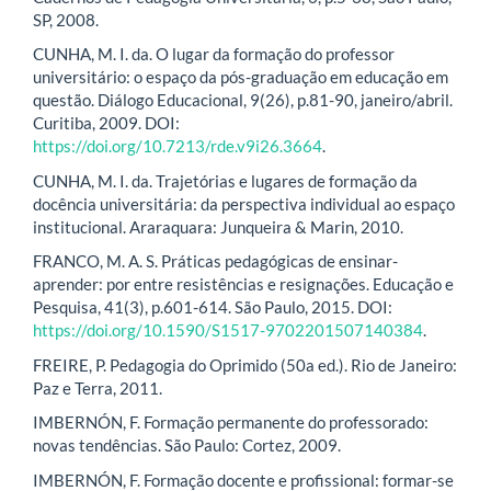
SP, 2008.
CUNHA, M. I. da. O lugar da formação do professor
universitário: o espaço da pós-graduação em educação em
questão. Diálogo Educacional, 9(26), p.81-90, janeiro/abril.
Curitiba, 2009. DOI:
https://doi.org/10.7213/rde.v9i26.3664
.
CUNHA, M. I. da. Trajetórias e lugares de formação da
docência universitária: da perspectiva individual ao espaço
institucional. Araraquara: Junqueira & Marin, 2010.
FRANCO, M. A. S. Práticas pedagógicas de ensinar-
aprender: por entre resistências e resignações. Educação e
Pesquisa, 41(3), p.601-614. São Paulo, 2015. DOI:
https://doi.org/10.1590/S1517-9702201507140384
.
FREIRE, P. Pedagogia do Oprimido (50a ed.). Rio de Janeiro:
Paz e Terra, 2011.
IMBERNÓN, F. Formação permanente do professorado:
novas tendências. São Paulo: Cortez, 2009.
IMBERNÓN, F. Formação docente e profissional: formar-se