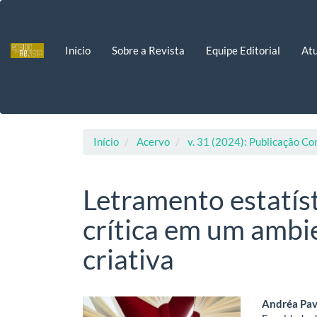
Navegação
Principal
Conteúdo
Início
Sobre a Revista
Equipe Editorial
Atu
principal
Barra
Lateral
Início
Acervo
v. 31 (2024): Publicação Co
Letramento estatís
crítica em um ambi
criativa
Barra
Cont
Andréa Pav