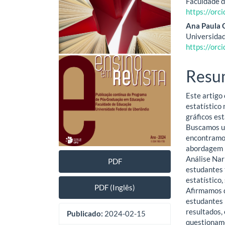
Faculdade d
lateral
do
https://or
de
artig
Ana Paula 
Universidad
artigos
princ
https://or
Resu
Este artigo
estatístico 
gráficos es
Buscamos um
encontramos
abordagem p
Análise Nar
PDF
estudantes 
estatístico
PDF (Inglês)
Afirmamos qu
estudantes 
resultados,
Publicado:
2024-02-15
questioname