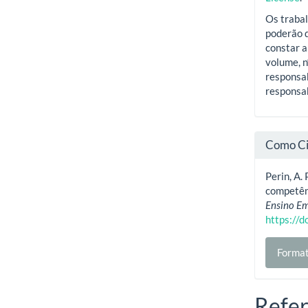
Os trabal
poderão d
constar a
volume, n
responsab
responsab
Como Ci
Perin, A. 
competênc
Ensino Em
https://
Format
Refer