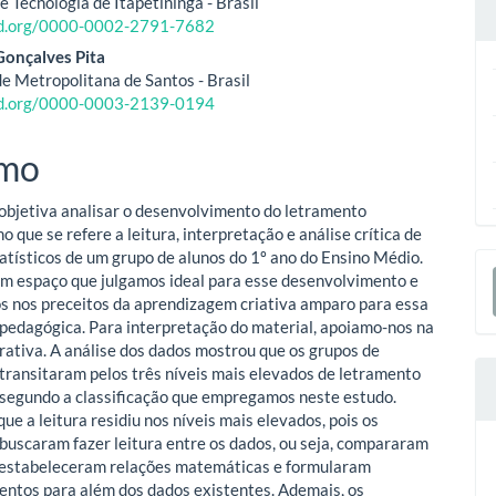
e Tecnologia de Itapetininga - Brasil
cid.org/0000-0002-2791-7682
o
Gonçalves Pita
e Metropolitana de Santos - Brasil
ipal
cid.org/0000-0003-2139-0194
mo
 objetiva analisar o desenvolvimento do letramento
no que se refere a leitura, interpretação e análise crítica de
tatísticos de um grupo de alunos do 1º ano do Ensino Médio.
E
 espaço que julgamos ideal para esse desenvolvimento e
S
 nos preceitos da aprendizagem criativa amparo para essa
edagógica. Para interpretação do material, apoiamo-nos na
rativa. A análise dos dados mostrou que os grupos de
transitaram pelos três níveis mais elevados de letramento
, segundo a classificação que empregamos neste estudo.
e a leitura residiu nos níveis mais elevados, pois os
buscaram fazer leitura entre os dados, ou seja, compararam
 estabeleceram relações matemáticas e formularam
ntos para além dos dados existentes. Ademais, os