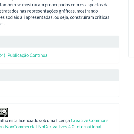
 também se mostraram preocupados com os aspectos da
etratados nas representações gráficas, mostrando
s sociais ali apresentadas, ou seja, construíram críticas
as.
lhes
24): Publicação Contínua
o
alho está licenciado sob uma licença
Creative Commons
ion-NonCommercial-NoDerivatives 4.0 International