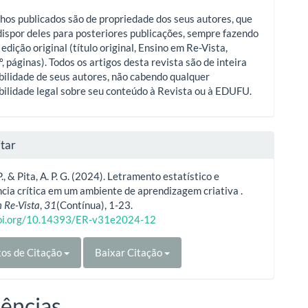
hos publicados são de propriedade dos seus autores, que
ispor deles para posteriores publicações, sempre fazendo
 edição original (título original, Ensino em Re-Vista,
º, páginas). Todos os artigos desta revista são de inteira
ilidade de seus autores, não cabendo qualquer
ilidade legal sobre seu conteúdo à Revista ou à EDUFU.
tar
P., & Pita, A. P. G. (2024). Letramento estatístico e
ia crítica em um ambiente de aprendizagem criativa .
 Re-Vista
,
31
(Contínua), 1-23.
doi.org/10.14393/ER-v31e2024-12
os de Citação
Baixar Citação
ências