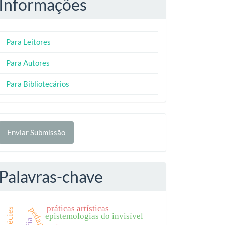
Informações
Para Leitores
Para Autores
Para Bibliotecários
nviar
Enviar Submissão
ubmissão
Palavras-chave
práticas artísticas
epistemologias do invisível