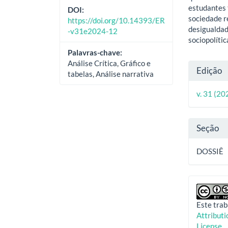
estudantes
DOI:
sociedade r
https://doi.org/10.14393/ER
desigualdade
-v31e2024-12
sociopolític
Palavras-chave:
Análise Crítica, Gráfico e
Deta
Edição
tabelas, Análise narrativa
do
v. 31 (20
artig
Seção
DOSSIÊ
Este trab
Attribut
License
.