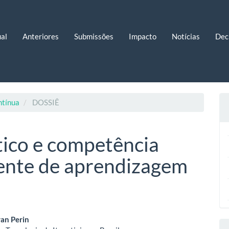
al
Anteriores
Submissões
Impacto
Notícias
Dec
ntínua
DOSSIÊ
tico e competência
ente de aprendizagem
eúdo
an Perin