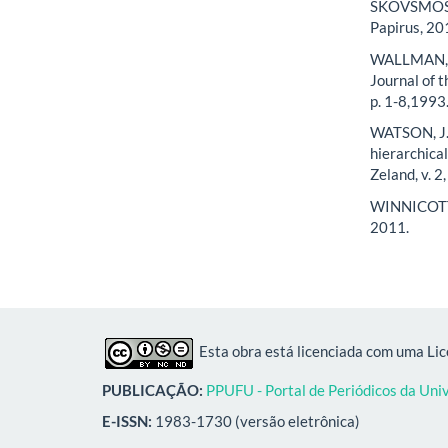
SKOVSMOSE,
Papirus, 20
WALLMAN, K.
Journal of t
p. 1-8,1993
WATSON, J.;
hierarchica
Zeland, v. 2,
WINNICOTT, 
2011.
Esta obra está licenciada com uma Li
PUBLICAÇÃO:
PPUFU - Portal de Periódicos da Uni
E-ISSN:
1983-1730 (versão eletrônica)