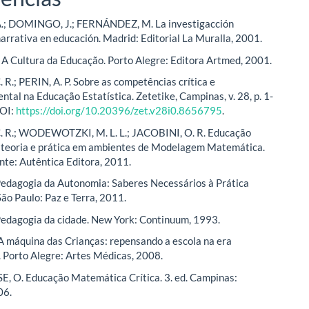
.; DOMINGO, J.; FERNÁNDEZ, M. La investigacción
narrativa en educación. Madrid: Editorial La Muralla, 2001.
A Cultura da Educação. Porto Alegre: Editora Artmed, 2001.
R.; PERIN, A. P. Sobre as competências crítica e
tal na Educação Estatística. Zetetike, Campinas, v. 28, p. 1-
DOI:
https://doi.org/10.20396/zet.v28i0.8656795
.
 R.; WODEWOTZKI, M. L. L.; JACOBINI, O. R. Educação
: teoria e prática em ambientes de Modelagem Matemática.
nte: Autêntica Editora, 2011.
Pedagogia da Autonomia: Saberes Necessários à Prática
São Paulo: Paz e Terra, 2011.
Pedagogia da cidade. New York: Continuum, 1993.
A máquina das Crianças: repensando a escola na era
. Porto Alegre: Artes Médicas, 2008.
 O. Educação Matemática Crítica. 3. ed. Campinas:
06.