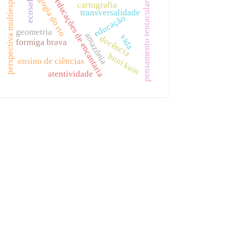
pedagogia do rio
perspectiva multiespécies
ecosofia
educações de encantaria
pensamento tentacular
cartografia
transversalidade
educação
geometria
amazônia
vida
docência
formiga brava
huni kuin
ensino de ciências
atentividade