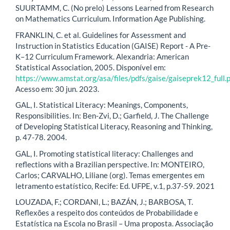
SUURTAMM, C. (No prelo) Lessons Learned from Research
on Mathematics Curriculum. Information Age Publishing.
FRANKLIN, C. et al. Guidelines for Assessment and
Instruction in Statistics Education (GAISE) Report - A Pre-
K–12 Curriculum Framework. Alexandria: American
Statistical Association, 2005. Disponível em:
https://www.amstat.org/asa/files/pdfs/gaise/gaiseprek12_full.p
Acesso em: 30 jun. 2023.
GAL, I. Statistical Literacy: Meanings, Components,
Responsibilities. In: Ben-Zvi, D.; Garfield, J. The Challenge
of Developing Statistical Literacy, Reasoning and Thinking,
p. 47-78. 2004.
GAL, I. Promoting statistical literacy: Challenges and
reflections with a Brazilian perspective. In: MONTEIRO,
Carlos; CARVALHO, Liliane (org). Temas emergentes em
letramento estatístico, Recife: Ed. UFPE, v.1, p.37-59. 2021
LOUZADA, F.; CORDANI, L.; BAZÁN, J.; BARBOSA, T.
Reflexões a respeito dos conteúdos de Probabilidade e
Estatística na Escola no Brasil – Uma proposta. Associação