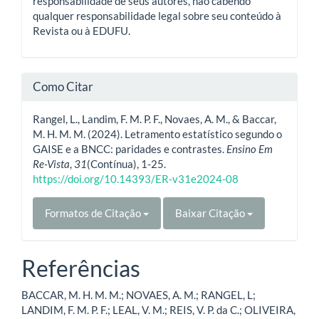
responsabilidade de seus autores, não cabendo
qualquer responsabilidade legal sobre seu conteúdo à
Revista ou à EDUFU.
Como Citar
Rangel, L., Landim, F. M. P. F., Novaes, A. M., & Baccar,
M. H. M. M. (2024). Letramento estatístico segundo o
GAISE e a BNCC: paridades e contrastes.
Ensino Em
Re-Vista
,
31
(Contínua), 1-25.
https://doi.org/10.14393/ER-v31e2024-08
Formatos de Citação
Baixar Citação
Referências
BACCAR, M. H. M. M.; NOVAES, A. M.; RANGEL, L;
LANDIM, F. M. P. F.; LEAL, V. M.; REIS, V. P. da C.; OLIVEIRA,