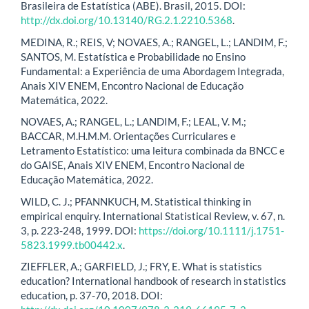
Brasileira de Estatística (ABE). Brasil, 2015. DOI:
http://dx.doi.org/10.13140/RG.2.1.2210.5368
.
MEDINA, R.; REIS, V; NOVAES, A.; RANGEL, L.; LANDIM, F.;
SANTOS, M. Estatística e Probabilidade no Ensino
Fundamental: a Experiência de uma Abordagem Integrada,
Anais XIV ENEM, Encontro Nacional de Educação
Matemática, 2022.
NOVAES, A.; RANGEL, L.; LANDIM, F.; LEAL, V. M.;
BACCAR, M.H.M.M. Orientações Curriculares e
Letramento Estatístico: uma leitura combinada da BNCC e
do GAISE, Anais XIV ENEM, Encontro Nacional de
Educação Matemática, 2022.
WILD, C. J.; PFANNKUCH, M. Statistical thinking in
empirical enquiry. International Statistical Review, v. 67, n.
3, p. 223-248, 1999. DOI:
https://doi.org/10.1111/j.1751-
5823.1999.tb00442.x
.
ZIEFFLER, A.; GARFIELD, J.; FRY, E. What is statistics
education? International handbook of research in statistics
education, p. 37-70, 2018. DOI: