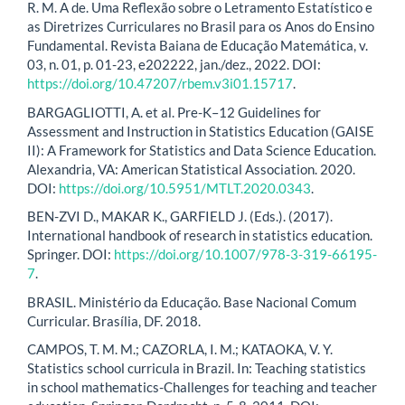
R. M. A de. Uma Reflexão sobre o Letramento Estatístico e
as Diretrizes Curriculares no Brasil para os Anos do Ensino
Fundamental. Revista Baiana de Educação Matemática, v.
03, n. 01, p. 01-23, e202222, jan./dez., 2022. DOI:
https://doi.org/10.47207/rbem.v3i01.15717
.
BARGAGLIOTTI, A. et al. Pre-K–12 Guidelines for
Assessment and Instruction in Statistics Education (GAISE
II): A Framework for Statistics and Data Science Education.
Alexandria, VA: American Statistical Association. 2020.
DOI:
https://doi.org/10.5951/MTLT.2020.0343
.
BEN-ZVI D., MAKAR K., GARFIELD J. (Eds.). (2017).
International handbook of research in statistics education.
Springer. DOI:
https://doi.org/10.1007/978-3-319-66195-
7
.
BRASIL. Ministério da Educação. Base Nacional Comum
Curricular. Brasília, DF. 2018.
CAMPOS, T. M. M.; CAZORLA, I. M.; KATAOKA, V. Y.
Statistics school curricula in Brazil. In: Teaching statistics
in school mathematics-Challenges for teaching and teacher