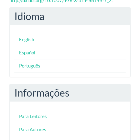
http://dx.doi.org/10.1007/978-3-319-66195-7_2
.
Idioma
English
Español
Português
Informações
Para Leitores
Para Autores