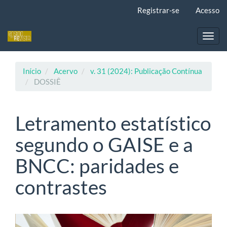
Navegação
Registrar-se
Acesso
Principal
Conteúdo
principal
Toggl
Barra
navig
Lateral
Início
Acervo
v. 31 (2024): Publicação Contínua
DOSSIÊ
Letramento estatístico
segundo o GAISE e a
BNCC: paridades e
contrastes
Barra