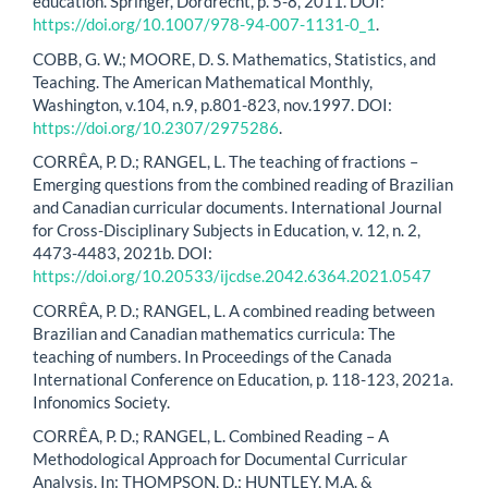
education. Springer, Dordrecht, p. 5-8, 2011. DOI:
https://doi.org/10.1007/978-94-007-1131-0_1
.
COBB, G. W.; MOORE, D. S. Mathematics, Statistics, and
Teaching. The American Mathematical Monthly,
Washington, v.104, n.9, p.801-823, nov.1997. DOI:
https://doi.org/10.2307/2975286
.
CORRÊA, P. D.; RANGEL, L. The teaching of fractions –
Emerging questions from the combined reading of Brazilian
and Canadian curricular documents. International Journal
for Cross-Disciplinary Subjects in Education, v. 12, n. 2,
4473-4483, 2021b. DOI:
https://doi.org/10.20533/ijcdse.2042.6364.2021.0547
CORRÊA, P. D.; RANGEL, L. A combined reading between
Brazilian and Canadian mathematics curricula: The
teaching of numbers. In Proceedings of the Canada
International Conference on Education, p. 118-123, 2021a.
Infonomics Society.
CORRÊA, P. D.; RANGEL, L. Combined Reading – A
Methodological Approach for Documental Curricular
Analysis. In: THOMPSON, D.; HUNTLEY, M.A. &