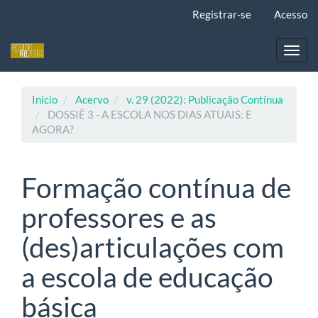
Navegação
Registrar-se
Acesso
Principal
Conteúdo
principal
Toggl
Barra
navig
Lateral
Início
Acervo
v. 29 (2022): Publicação Contínua
DOSSIÊ 3 - A ESCOLA NOS DIAS ATUAIS: E
AGORA?
Formação contínua de
professores e as
(des)articulações com
a escola de educação
básica