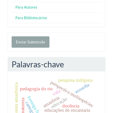
Para Autores
Para Bibliotecários
Enviar
Enviar Submissão
Submissão
Palavras-chave
pesquisa indígena
perspectiva multiespécies
ecosofia
floresta amazônica
pedagogia do rio
vida
amazônia
formiga brava
educação
natureza
cartografia
docência
educações de encantaria