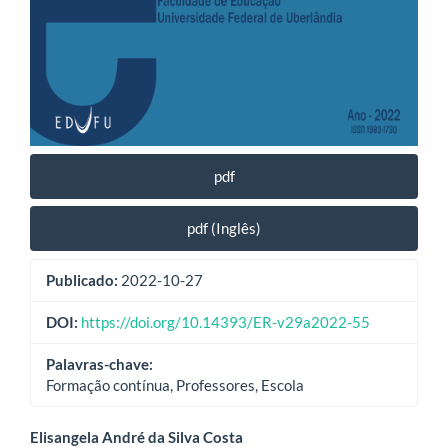
pdf
pdf (Inglês)
Publicado:
2022-10-27
DOI:
https://doi.org/10.14393/ER-v29a2022-55
Palavras-chave:
Formação contínua, Professores, Escola
Conteúdo
Elisangela André da Silva Costa