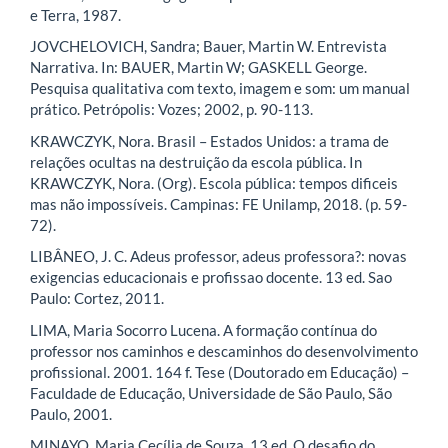
e Terra, 1987.
JOVCHELOVICH, Sandra; Bauer, Martin W. Entrevista
Narrativa. In: BAUER, Martin W; GASKELL George.
Pesquisa qualitativa com texto, imagem e som: um manual
prático. Petrópolis: Vozes; 2002, p. 90-113.
KRAWCZYK, Nora. Brasil – Estados Unidos: a trama de
relações ocultas na destruição da escola pública. In
KRAWCZYK, Nora. (Org). Escola pública: tempos dificeis
mas não impossíveis. Campinas: FE Unilamp, 2018. (p. 59-
72).
LIBÂNEO, J. C. Adeus professor, adeus professora?: novas
exigencias educacionais e profissao docente. 13 ed. Sao
Paulo: Cortez, 2011.
LIMA, Maria Socorro Lucena. A formação contínua do
professor nos caminhos e descaminhos do desenvolvimento
profissional. 2001. 164 f. Tese (Doutorado em Educação) –
Faculdade de Educação, Universidade de São Paulo, São
Paulo, 2001.
MINAYO, Maria Cecília de Souza. 13 ed. O desafio do