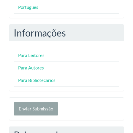
Português
Informações
Para Leitores
Para Autores
Para Bibliotecários
Enviar
Enviar Submissão
Submissão