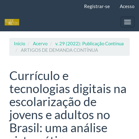
Navegação
Registrar-se
Acesso
Principal
Conteúdo
principal
Toggl
Barra
navig
Lateral
Início
Acervo
v. 29 (2022): Publicação Contínua
ARTIGOS DE DEMANDA CONTÍNUA
Currículo e
tecnologias digitais na
escolarização de
jovens e adultos no
Brasil: uma análise