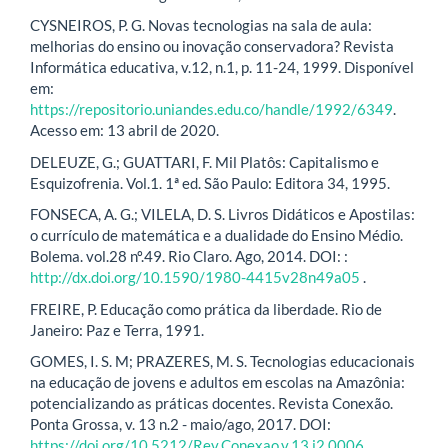
CYSNEIROS, P. G. Novas tecnologias na sala de aula:
melhorias do ensino ou inovação conservadora? Revista
Informática educativa, v.12, n.1, p. 11-24, 1999. Disponível
em:
https://repositorio.uniandes.edu.co/handle/1992/6349
.
Acesso em: 13 abril de 2020.
DELEUZE, G.; GUATTARI, F. Mil Platôs: Capitalismo e
Esquizofrenia. Vol.1. 1ª ed. São Paulo: Editora 34, 1995.
FONSECA, A. G.; VILELA, D. S. Livros Didáticos e Apostilas:
o currículo de matemática e a dualidade do Ensino Médio.
Bolema. vol.28 nº.49. Rio Claro. Ago, 2014. DOI: :
http://dx.doi.org/10.1590/1980-4415v28n49a05
.
FREIRE, P. Educação como prática da liberdade. Rio de
Janeiro: Paz e Terra, 1991.
GOMES, I. S. M; PRAZERES, M. S. Tecnologias educacionais
na educação de jovens e adultos em escolas na Amazônia:
potencializando as práticas docentes. Revista Conexão.
Ponta Grossa, v. 13 n.2 - maio/ago, 2017. DOI:
https://doi.org/10.5212/Rev.Conexao.v.13.i2.0006
.