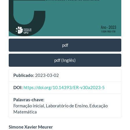
pdf
pdf (Inglês)
Publicado:
2023-03-02
DOI:
https://doi.org/10.14393/ER-v30a2023-5
Palavras-chave:
Formação inicial, Laboratório de Ensino, Educação
Matemática
Conteúdo
Simone Xavier Meurer