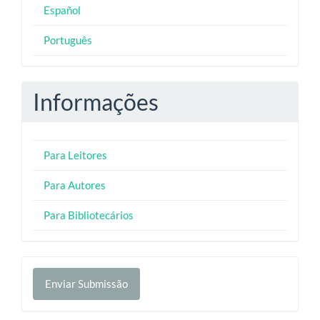
Español
Português
Informações
Para Leitores
Para Autores
Para Bibliotecários
Enviar
Enviar Submissão
Submissão