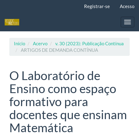
Navegação
Registrar-se
Acesso
Principal
Conteúdo
principal
Toggl
Barra
navig
Lateral
Início
Acervo
v. 30 (2023): Publicação Contínua
ARTIGOS DE DEMANDA CONTÍNUA
O Laboratório de
Ensino como espaço
formativo para
docentes que ensinam
Matemática