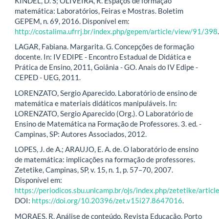
KINDEL, D. S; OLIVEIRA, R. Espaços de formação
matemática: Laboratórios, Feiras e Mostras. Boletim
GEPEM, n. 69, 2016. Disponível em:
http://costalima.ufrrj.br/index.php/gepem/article/view/91/398
.
LAGAR, Fabiana. Margarita. G. Concepções de formação
docente. In: IV EDIPE - Encontro Estadual de Didática e
Prática de Ensino, 2011, Goiânia - GO. Anais do IV Edipe -
CEPED - UEG, 2011.
LORENZATO, Sergio Aparecido. Laboratório de ensino de
matemática e materiais didáticos manipuláveis. In:
LORENZATO, Sergio Aparecido (Org.). O Laboratório de
Ensino de Matemática na Formação de Professores. 3. ed. -
Campinas, SP: Autores Associados, 2012.
LOPES, J. de A.; ARAUJO, E. A. de. O laboratório de ensino
de matemática: implicações na formação de professores.
Zetetike, Campinas, SP, v. 15, n. 1, p. 57–70, 2007.
Disponível em:
https://periodicos.sbu.unicamp.br/ojs/index.php/zetetike/arti
DOI:
https://doi.org/10.20396/zet.v15i27.8647016
.
MORAES, R. Análise de conteúdo. Revista Educação, Porto