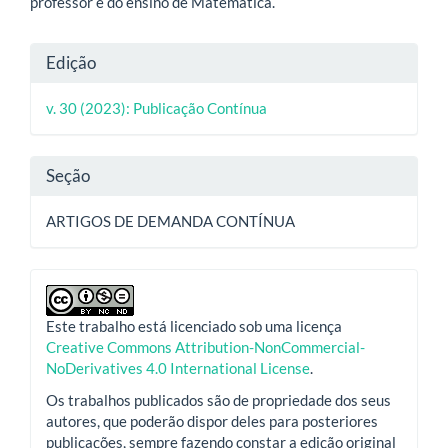
professor e do ensino de Matemática.
Detalhes
Edição
do
v. 30 (2023): Publicação Contínua
artigo
Seção
ARTIGOS DE DEMANDA CONTÍNUA
Este trabalho está licenciado sob uma licença
Creative Commons Attribution-NonCommercial-
NoDerivatives 4.0 International License
.
Os trabalhos publicados são de propriedade dos seus
autores, que poderão dispor deles para posteriores
publicações, sempre fazendo constar a edição original