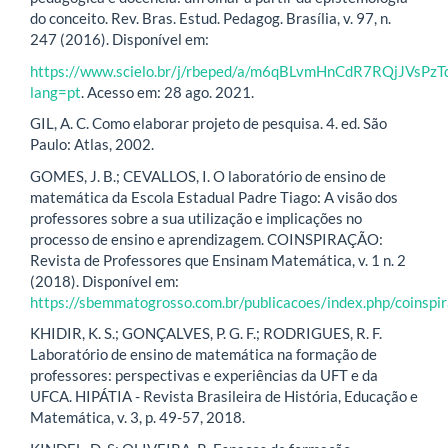
do conceito. Rev. Bras. Estud. Pedagog. Brasília, v. 97, n.
247 (2016). Disponível em:
https://www.scielo.br/j/rbeped/a/m6qBLvmHnCdR7RQjJVsPzTq
lang=pt
. Acesso em: 28 ago. 2021.
GIL, A. C. Como elaborar projeto de pesquisa. 4. ed. São
Paulo: Atlas, 2002.
GOMES, J. B.; CEVALLOS, I. O laboratório de ensino de
matemática da Escola Estadual Padre Tiago: A visão dos
professores sobre a sua utilização e implicações no
processo de ensino e aprendizagem. COINSPIRAÇÃO:
Revista de Professores que Ensinam Matemática, v. 1 n. 2
(2018). Disponível em:
https://sbemmatogrosso.com.br/publicacoes/index.php/coinspir
KHIDIR, K. S.; GONÇALVES, P. G. F.; RODRIGUES, R. F.
Laboratório de ensino de matemática na formação de
professores: perspectivas e experiências da UFT e da
UFCA. HIPÁTIA - Revista Brasileira de História, Educação e
Matemática, v. 3, p. 49-57, 2018.