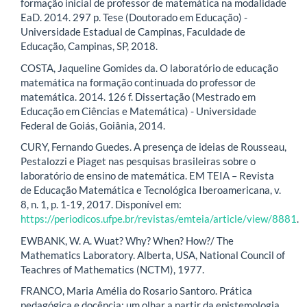
formação inicial de professor de matemática na modalidade
EaD. 2014. 297 p. Tese (Doutorado em Educação) -
Universidade Estadual de Campinas, Faculdade de
Educação, Campinas, SP, 2018.
COSTA, Jaqueline Gomides da. O laboratório de educação
matemática na formação continuada do professor de
matemática. 2014. 126 f. Dissertação (Mestrado em
Educação em Ciências e Matemática) - Universidade
Federal de Goiás, Goiânia, 2014.
CURY, Fernando Guedes. A presença de ideias de Rousseau,
Pestalozzi e Piaget nas pesquisas brasileiras sobre o
laboratório de ensino de matemática. EM TEIA – Revista
de Educação Matemática e Tecnológica Iberoamericana, v.
8, n. 1, p. 1-19, 2017. Disponível em:
https://periodicos.ufpe.br/revistas/emteia/article/view/8881
.
EWBANK, W. A. Wuat? Why? When? How?/ The
Mathematics Laboratory. Alberta, USA, National Council of
Teachres of Mathematics (NCTM), 1977.
FRANCO, Maria Amélia do Rosario Santoro. Prática
pedagógica e docência: um olhar a partir da epistemologia