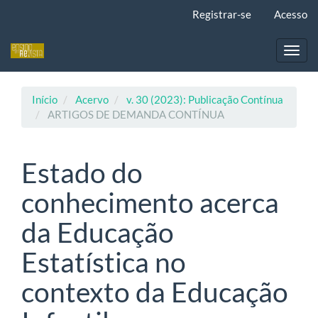
Navegação
Registrar-se
Acesso
Principal
Conteúdo
principal
Toggl
Barra
navig
Lateral
Início
Acervo
v. 30 (2023): Publicação Contínua
ARTIGOS DE DEMANDA CONTÍNUA
Estado do
conhecimento acerca
da Educação
Estatística no
contexto da Educação