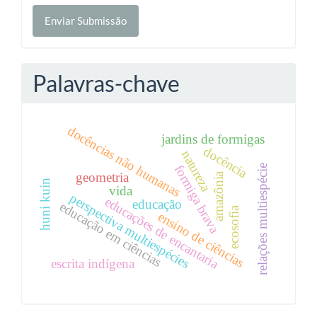
Enviar
Enviar Submissão
Submissão
Palavras-chave
docências não humanas
jardins de formigas
docência
natureza
formiga brava
relações multiespécie
geometria
amazônia
huni kuin
vida
perspectiva multiespécies
educações de encantaria
educação
educação em ciências
ecosofia
ensino de ciências
escrita indígena