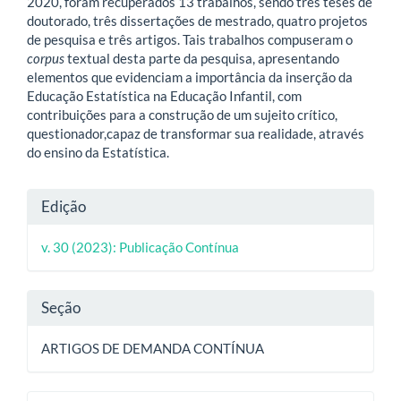
2020, foram recuperados 13 trabalhos, sendo três teses de
doutorado, três dissertações de mestrado, quatro projetos
de pesquisa e três artigos. Tais trabalhos compuseram o
corpus
textual desta parte da pesquisa, apresentando
elementos que evidenciam a importância da inserção da
Educação Estatística na Educação Infantil, com
contribuições para a construção de um sujeito crítico,
questionador,capaz de transformar sua realidade, através
do ensino da Estatística.
Detalhes
Edição
do
v. 30 (2023): Publicação Contínua
artigo
Seção
ARTIGOS DE DEMANDA CONTÍNUA