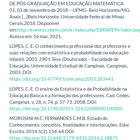
DE PÓS-GRADUAÇÃO EM EDUCAÇÃO MATEMÁTICA
01, 03 de novembro de 2018 – UFMG- Belo Horizonte/MG.
Anais [...]Belo Horizonte: Universidade Federal de Minas
Gerais,2018. Disponível
em:
http://eventos.sbem.com.br/index.php/EBRAPEM/index/pa
Acesso em: 16 mar. 2021.
LOPES, C. E. O conhecimento profissional dos professores e
suas relações com estatística e probabilidade na educação
infantil. 2003. 290 f. Tese (Doutorado) – Faculdade de
Educação, Universidade Estadual de Campinas, Campinas,
2003. DOI:
https://doi.org/10.47749/t/unicamp.2003.283441
LOPES, C. E. O ensino da Estatística e da Probabilidade na
Educação Básica e a formação dos professores. Cad. Cedes,
Campinas, v. 28, n. 74, p. 57-73. 2008. DOI:
https://doi.org/10.1590/s0101-32622008000100005
MOROSINI M.C, FERNANDES C.M.B. Estado do
Conhecimento: conceitos, finalidades e interlocuções. Educ
Escrito. 2014;5(2):154-64 DOI:
https://doi.org/10.15448/2179-8435.2014.2.18875