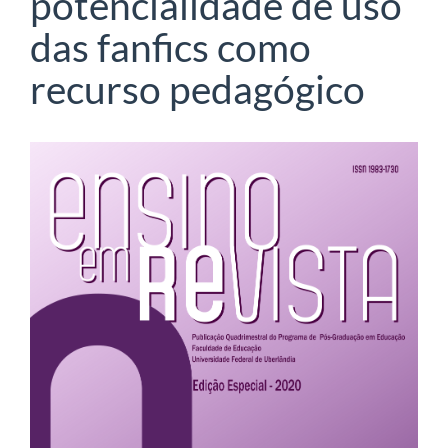
potencialidade de uso
das fanfics como
recurso pedagógico
Barra
lateral
de
artigos