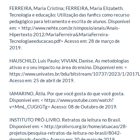
FERREIRA, Maria Cristina; FERREIRA, Maria Elizabeth.
Tecnologia e educação: Utilização das fanfics como recurso
pedagógico para letramento e escrita de alunos. Disponível
em: < http://www.nehte.com.br/simposio/anais/Anais-
Hipertexto 2012/MariaFerreira&MariaFerreira-
Tecnologiaeeducacao.pdf> Acesso em: 28 de março de
2019.
HAUSCHILD, Luis Paulo; VIVIAN, Danise. As metodologias
ativas e o seu impacto na área do ensino. Disponível em: <
https://www.univates.br/bdu/bitstream/10737/2023/1/2017L
Acesso em: 25 de abril de 2019.
IAMARINO, Átila. Por que você gosta do que você gosta.
Disponível em: < https://www.youtube.com/watch?
v=MmL_CUGtGTg> Acesso: 08 de Outubro de 2019.
INSTITUTO PRÓ-LIVRO. Retratos da leitura no Brasil.
Disponível em: < http://prolivro.org.br/home/atuacao/28-
projetos/pesquisa-retratos-da-leitura-no-brasil/8042-
downloads-4eprlb> Acesso em: 30 de maio de 2019.