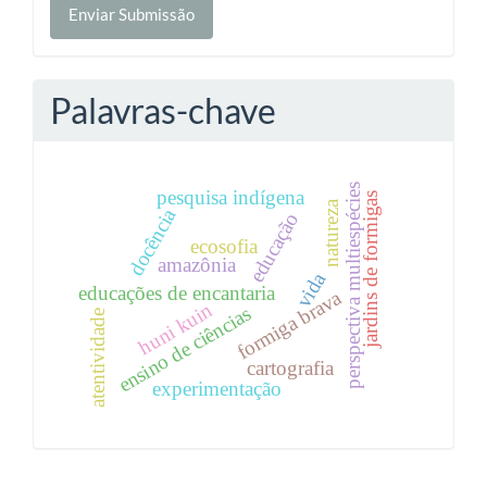
Enviar Submissão
Submissão
Palavras-chave
perspectiva multiespécies
pesquisa indígena
jardins de formigas
natureza
docência
educação
ecosofia
amazônia
vida
educações de encantaria
formiga brava
huni kuin
ensino de ciências
atentividade
cartografia
experimentação