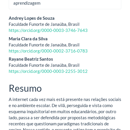
aprendizagem
Conteúdo
Andrey Lopes de Souza
Faculdade Funorte de Janaúba, Brasil
do
https://orcid.org/0000-0003-3746-7643
artigo
Maria Clara da Silva
Faculdade Funorte de Janaúba, Brasil
principal
https://orcid.org/0000-0002-3716-0783
Rayane Beatriz Santos
Faculdade Funorte de Janaúba, Brasil
https://orcid.org/0000-0003-2255-3012
Resumo
A internet cada vez mais está presente nas relações sociais
e no ambiente escolar. De vilã, perseguida e vista como
esquema inquisitorial em muitos educandários, por outro
lado, passa a ser defendida por propostas metodológicas
recentes que questionam paradigmas tradicionais de
ensino. Nesse sentido, o presente artigo tem o propósito de