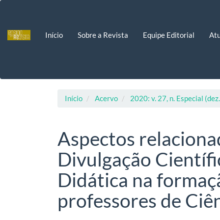
Navegação
Principal
Conteúdo
Início
Sobre a Revista
Equipe Editorial
Atu
principal
Barra
Lateral
Início
Acervo
2020: v. 27, n. Especial (dez
Aspectos relaciona
Divulgação Científ
Didática na formaçã
professores de Ciên