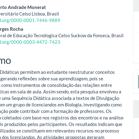
eúdo
erto Andrade Monerat
ersitário Celso Lisboa, Brasil
cid.org/0000-0001-7446-9889
o
rges Rocha
ral de Educação Tecnólogica Celso Suckow da Fonseca, Brasil
ipal
cid.org/0000-0003-4472-7423
mo
Didáticas permitem ao estudante reestruturar conceitos
E
 gerando reflexões sobre sua aprendizagem, pois se
S
como instrumentos de consolidação das relações entre
áticas em sala de aula. Assim sendo, esta pesquisa envolveu a
e uma Sequência Didática associada a textos de Divulgação
com um grupo de licenciandos em Biologia, investigando como
ação pode contribuir com a formação de professores. Os
 coletados com base nos registros dos encontros e na análise
is produzidos pelos participantes. Os resultados indicam que
tilizados se constituem em relevantes recursos no processo
 dos licenciandos. As atividades propostas geraram