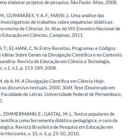
Como elaborar projetos de pesquisa. São Paulo: Atlas, 2008.
, GUIMARÃES, Y. A. F.; MASSI, L. Uma análise das
investigativas de trabalhos sobre sequências didáticas:
no ensino de Ciências. In: Atas do VIII Encontro Nacional de
m Educação em Ciências, Campinas, 2011.
.; EL-HANI, C. N. Entre Receitas, Programas e Códigos:
 Idéias Sobre Genes na Divulgação Científica e no Contexto
exandria: Revista de Educação em Ciência e Tecnologia,
s, v.1, n.1, p. 153-189, 2008.
. de A. M. A Divulgação Científica em Ciência Hoje:
icas discursivo-textuais. 2000. 306f. Tese (Doutorado em
)-Faculdade de Letras. Universidade Federal de Pernambuco,
0.
; ZIMMERMANN, E.; GASTAL, M. L. Textos populares de
científica como ferramenta didático-pedagógica: o caso da
ológica. Revista Brasileira de Pesquisa em Educação em
lo Horizonte, v. 10, n. 3, p. 25-50, 2010.