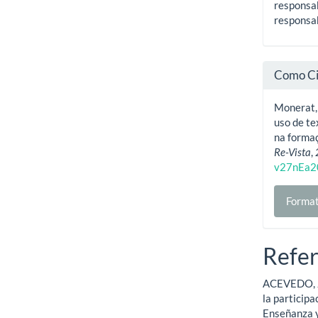
responsab
responsab
Como Ci
Monerat, 
uso de te
na formaç
Re-Vista
,
v27nEa2
Format
Refer
ACEVEDO, J. 
la participa
Enseñanza y 