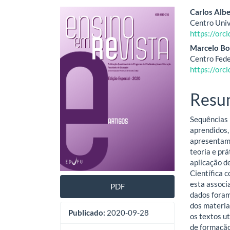
Barra
Cont
Carlos Alb
Centro Univ
lateral
do
https://or
de
artig
Marcelo Bo
Centro Fede
artigos
princ
https://or
Resu
Sequências 
aprendidos,
apresentam 
teoria e pr
aplicação d
Científica 
esta associ
PDF
dados foram
dos materia
Publicado:
2020-09-28
os textos u
de formação