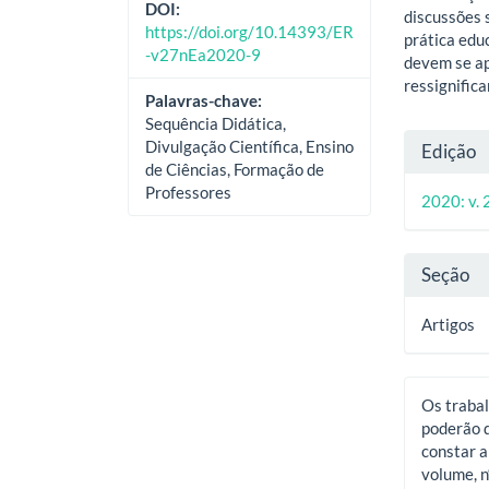
DOI:
discussões 
https://doi.org/10.14393/ER
prática edu
-v27nEa2020-9
devem se ap
ressignific
Palavras-chave:
Sequência Didática,
Deta
Divulgação Científica, Ensino
Edição
de Ciências, Formação de
do
Professores
2020: v. 
artig
Seção
Artigos
Os trabal
poderão d
constar a
volume, n