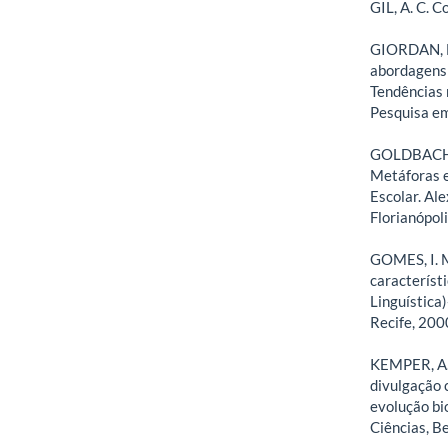
GIL, A. C. 
GIORDAN, M.
abordagens 
Tendências 
Pesquisa e
GOLDBACH, T
Metáforas e
Escolar. Al
Florianópoli
GOMES, I. M
característ
Linguística
Recife, 200
KEMPER, A.
divulgação 
evolução bi
Ciências, Be