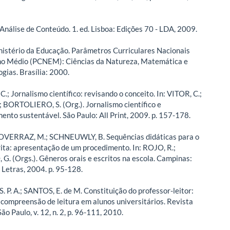
Análise de Conteúdo. 1. ed. Lisboa: Edições 70 - LDA, 2009.
istério da Educação. Parâmetros Curriculares Nacionais
no Médio (PCNEM): Ciências da Natureza, Matemática e
gias. Brasília: 2000.
; Jornalismo científico: revisando o conceito. In: VITOR, C.;
 BORTOLIERO, S. (Org.). Jornalismo científico e
ento sustentável. São Paulo: All Print, 2009. p. 157-178.
NOVERRAZ, M.; SCHNEUWLY, B. Sequências didáticas para o
crita: apresentação de um procedimento. In: ROJO, R.;
. (Orgs.). Gêneros orais e escritos na escola. Campinas:
Letras, 2004. p. 95-128.
. P. A.; SANTOS, E. de M. Constituição do professor-leitor:
 compreensão de leitura em alunos universitários. Revista
São Paulo, v. 12, n. 2, p. 96-111, 2010.