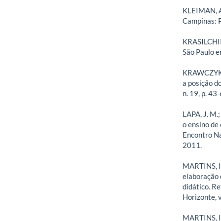
KLEIMAN, A. 
Campinas: 
KRASILCHIK,
São Paulo em
KRAWCZYK, 
a posição d
n. 19, p. 43
LAPA, J. M.
o ensino de 
Encontro Na
2011.
MARTINS, I.
elaboração 
didático. R
Horizonte, v
MARTINS, I.