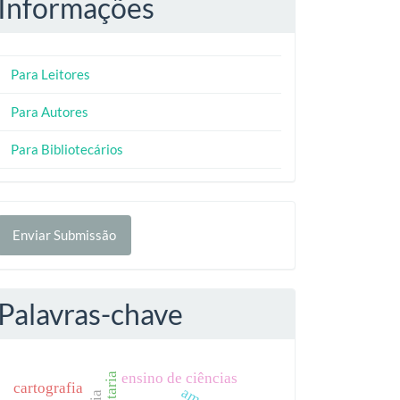
Informações
Para Leitores
Para Autores
Para Bibliotecários
nviar
Enviar Submissão
ubmissão
Palavras-chave
ensino de ciências
cartografia