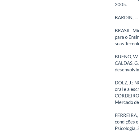
2005.
BARDIN, L. 
BRASIL. Min
para o Ensi
suas Tecnolo
BUENO, W. C.
CALDAS, G.;
desenvolvim
DOLZ, J.; 
oral e a es
CORDEIRO, G
Mercado de 
FERREIRA, S
condições e
Psicologia, 