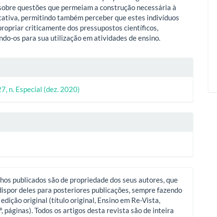
sobre questões que permeiam a construção necessária à
cativa, permitindo também perceber que estes indivíduos
ropriar criticamente dos pressupostos científicos,
ando-os para sua utilização em atividades de ensino.
lhes
27, n. Especial (dez. 2020)
o
hos publicados são de propriedade dos seus autores, que
ispor deles para posteriores publicações, sempre fazendo
 edição original (título original, Ensino em Re-Vista,
º, páginas). Todos os artigos desta revista são de inteira