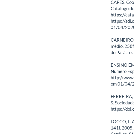
CAPES. Coor
Catálogo de 
https://cat
https://sdi
01/04/202
CARNEIRO, V
médio. 258f
do Pará. In
ENSINO EM 
Número Esp
http://www.
em 01/04/
FERREIRA, N
& Sociedade
https://do
LOCCO, L. A
141f. 2005.
Católica, S