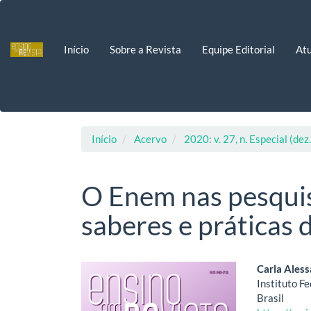
Navegação
Principal
Conteúdo
Início
Sobre a Revista
Equipe Editorial
Atu
principal
Barra
Lateral
Início
Acervo
2020: v. 27, n. Especial (dez
O Enem nas pesqui
saberes e práticas
Barra
Cont
Carla Ales
Instituto F
lateral
do
Brasil