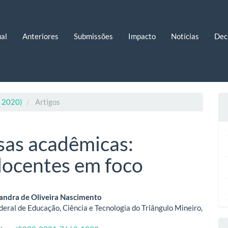
al
Anteriores
Submissões
Impacto
Notícias
Dec
. 2020)
Artigos
sas acadêmicas:
 docentes em foco
eúdo
sandra de Oliveira Nascimento
ederal de Educação, Ciência e Tecnologia do Triângulo Mineiro,