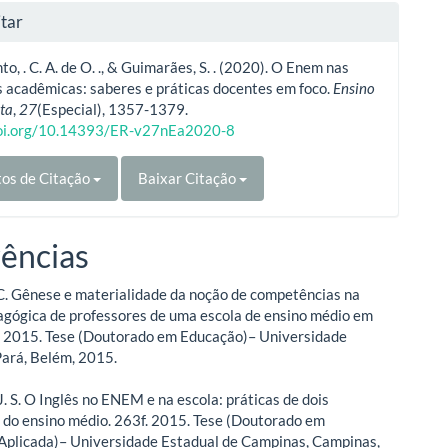
tar
o, . C. A. de O. ., & Guimarães, S. . (2020). O Enem nas
 acadêmicas: saberes e práticas docentes em foco.
Ensino
ta
,
27
(Especial), 1357-1379.
doi.org/10.14393/ER-v27nEa2020-8
os de Citação
Baixar Citação
ências
.C. Gênese e materialidade da noção de competências na
agógica de professores de uma escola de ensino médio em
 2015. Tese (Doutorado em Educação)– Universidade
Pará, Belém, 2015.
. S. O Inglês no ENEM e na escola: práticas de dois
 do ensino médio. 263f. 2015. Tese (Doutorado em
 Aplicada)– Universidade Estadual de Campinas, Campinas,