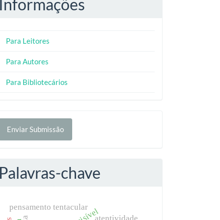
Informações
Para Leitores
Para Autores
Para Bibliotecários
nviar
Enviar Submissão
ubmissão
Palavras-chave
pensamento tentacular
atentividade