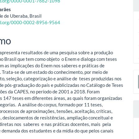
cid.org/0000-0001-7662-1098
o
arães
ipal
e de Uberaba, Brasil
cid.org/0000-0002-8956-9564
mo
 apresenta resultados de uma pesquisa sobre a produção
o Brasil que tem como objeto o Enem e dialoga com teses
am as implicações do Enem nos saberes e práticas de
. Trata-se de um estado do conhecimento, por meio de
E
o, seleção, categorização e análise de teses produzidas nos
S
e pós-graduação do país e publicizadas no Catálogo de Teses
ões da CAPES, no período de 2001 a 2018. Foram
as 147 teses em diferentes áreas, as quais foram organizadas
egorias. A análise do
corpus,
formado por 11 teses,
processos de aproximações, tensões, aceitação, críticas,
s, deslocamentos de resistências, ampliação conceitual e
 diretas nos saberes e nas práticas docentes, mais pela
 demanda dos estudantes e da mídia do que pelos canais