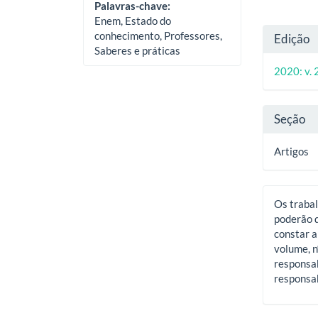
Palavras-chave:
Enem, Estado do
Deta
conhecimento, Professores,
Edição
Saberes e práticas
do
2020: v. 
artig
Seção
Artigos
Os trabal
poderão d
constar a
volume, n
responsab
responsab