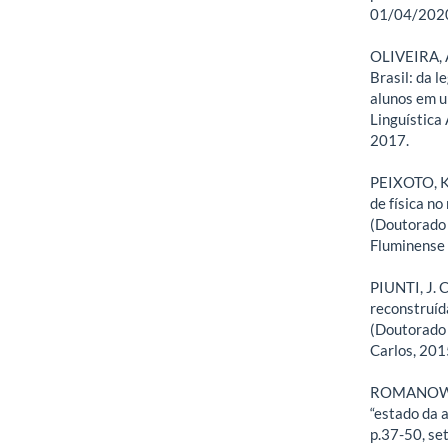
01/04/202
OLIVEIRA, A.
Brasil: da 
alunos em u
Linguística
2017.
PEIXOTO, K.
de física n
(Doutorado 
Fluminense 
PIUNTI, J. 
reconstruíd
(Doutorado 
Carlos, 201
ROMANOWSKI,
“estado da a
p.37-50, set