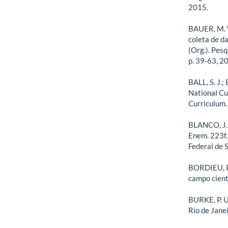
2015.
BAUER, M. W
coleta de d
(Org.). Pes
p. 39-63, 2
BALL, S. J.
National Cur
Curriculum
BLANCO, J. P
Enem. 223f.
Federal de 
BORDIEU, P.
campo cient
BURKE, P. U
Rio de Jane