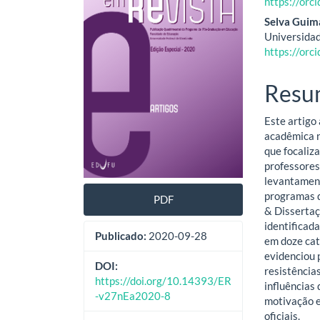
https://or
de
artig
Selva Guim
artigos
princ
Universidad
https://or
Resu
Este artigo
acadêmica n
que focaliz
professores
levantament
programas d
PDF
& Dissertaç
identificad
Publicado:
2020-09-28
em doze cat
evidenciou 
DOI:
resistência
https://doi.org/10.14393/ER
influências
-v27nEa2020-8
motivação e
oficiais.