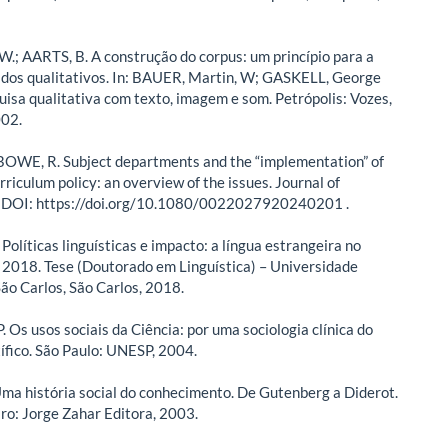
.; AARTS, B. A construção do corpus: um princípio para a
ados qualitativos. In: BAUER, Martin, W; GASKELL, George
quisa qualitativa com texto, imagem e som. Petrópolis: Vozes,
002.
; BOWE, R. Subject departments and the “implementation” of
riculum policy: an overview of the issues. Journal of
. DOI: https://doi.org/10.1080/0022027920240201 .
olíticas linguísticas e impacto: a língua estrangeira no
 2018. Tese (Doutorado em Linguística) – Universidade
São Carlos, São Carlos, 2018.
 Os usos sociais da Ciência: por uma sociologia clínica do
ífico. São Paulo: UNESP, 2004.
ma história social do conhecimento. De Gutenberg a Diderot.
iro: Jorge Zahar Editora, 2003.