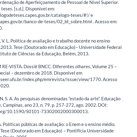
denação de Aperfeiçoamento de Pessoal de Nível Superior.
teses. [s.d.]. Disponível em:
alogodeteses.capes.gov.br/catalogo-teses/#!/ e
.capes.gov.br/banco-de-teses/02_bt_sobre.html . Acesso em:
0.
. L. Política de avaliação e trabalho docente no ensino
.2013. Tese (Doutorado em Educação)– Universidade Federal
stituto de Ciências da Educação, Belém, 2013.
RE-VISTA. Dossiê BNCC. Diferentes olhares, Volume 25 –
ecial – dezembro de 2018. Disponível em
seer.ufu.br/index.php/emrevista/issue/view/1770. Acesso
2020.
. S. A. As pesquisas denominadas “estado da arte”. Educação
, Campinas, ano 23, n. 79, p. 257-272, ago. 2002. DOI:
i.org/10.1590/S0101-73302002000300013.
. Políticas públicas de avaliação: o Enem e o ensino médio.
 Tese (Doutorado em Educação) – Pontifícia Universidade
ão Paulo, 2005.