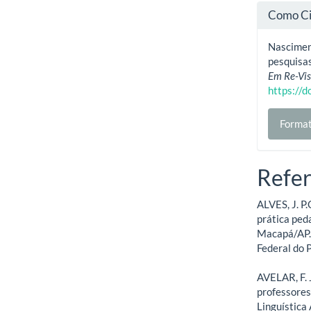
Como Ci
Nasciment
pesquisas
Em Re-Vis
https://
Format
Refer
ALVES, J. P
prática ped
Macapá/AP.
Federal do 
AVELAR, F. J
professores
Linguística