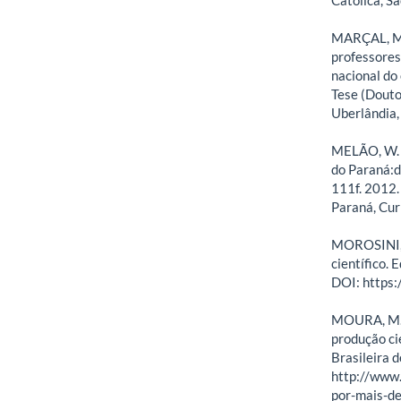
MARÇAL, M. 
professores
nacional do
Tese (Douto
Uberlândia,
MELÃO, W. S
do Paraná:d
111f. 2012.
Paraná, Cur
MOROSINI, 
científico. 
DOI: https
MOURA, M. 
produção cie
Brasileira 
http://www
por-mais-de