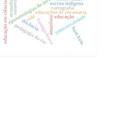
epistemologias do invisível
natureza
educação em ciências
ecosofia
escrita indígena
cartografia
educações de encantaria
vida
transversalidade
educação
amazônia
formiga brava
docência
pedagogia do rio
huni kuin