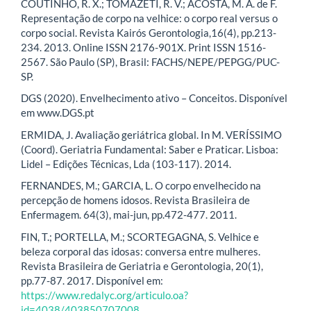
COUTINHO, R. X.; TOMAZETI, R. V.; ACOSTA, M. A. de F.
Representação de corpo na velhice: o corpo real versus o
corpo social. Revista Kairós Gerontologia,16(4), pp.213-
234. 2013. Online ISSN 2176-901X. Print ISSN 1516-
2567. São Paulo (SP), Brasil: FACHS/NEPE/PEPGG/PUC-
SP.
DGS (2020). Envelhecimento ativo – Conceitos. Disponível
em www.DGS.pt
ERMIDA, J. Avaliação geriátrica global. In M. VERÍSSIMO
(Coord). Geriatria Fundamental: Saber e Praticar. Lisboa:
Lidel – Edições Técnicas, Lda (103-117). 2014.
FERNANDES, M.; GARCIA, L. O corpo envelhecido na
percepção de homens idosos. Revista Brasileira de
Enfermagem. 64(3), mai-jun, pp.472-477. 2011.
FIN, T.; PORTELLA, M.; SCORTEGAGNA, S. Velhice e
beleza corporal das idosas: conversa entre mulheres.
Revista Brasileira de Geriatria e Gerontologia, 20(1),
pp.77-87. 2017. Disponível em:
https://www.redalyc.org/articulo.oa?
id=4038/403850707008
.