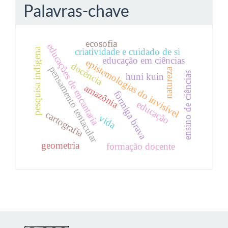
Palavras-chave
ecosofia
educações de encantaria
pesquisa indígena
criatividade e cuidado de si
educação em ciências
epistemologias do invisível
docência
pensamento tentacular
natureza
ensino de ciências
huni kuin
amazônia
formiga brava
educação
cartografia
vida
geometria
formação docente