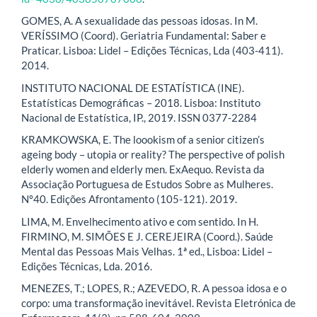
GOMES, A. A sexualidade das pessoas idosas. In M.
VERÍSSIMO (Coord). Geriatria Fundamental: Saber e
Praticar. Lisboa: Lidel – Edições Técnicas, Lda (403-411).
2014.
INSTITUTO NACIONAL DE ESTATÍSTICA (INE).
Estatísticas Demográficas – 2018. Lisboa: Instituto
Nacional de Estatística, IP., 2019. ISSN 0377-2284
KRAMKOWSKA, E. The loookism of a senior citizen’s
ageing body – utopia or reality? The perspective of polish
elderly women and elderly men. ExAequo. Revista da
Associação Portuguesa de Estudos Sobre as Mulheres.
Nº40. Edições Afrontamento (105-121). 2019.
LIMA, M. Envelhecimento ativo e com sentido. In H.
FIRMINO, M. SIMÕES E J. CEREJEIRA (Coord.). Saúde
Mental das Pessoas Mais Velhas. 1ª ed., Lisboa: Lidel –
Edições Técnicas, Lda. 2016.
MENEZES, T.; LOPES, R.; AZEVEDO, R. A pessoa idosa e o
corpo: uma transformação inevitável. Revista Eletrónica de