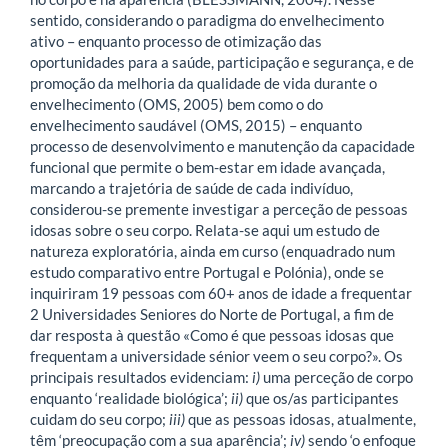
sentido, considerando o paradigma do envelhecimento
ativo – enquanto processo de otimização das
oportunidades para a saúde, participação e segurança, e de
promoção da melhoria da qualidade de vida durante o
envelhecimento (OMS, 2005) bem como o do
envelhecimento saudável (OMS, 2015) – enquanto
processo de desenvolvimento e manutenção da capacidade
funcional que permite o bem-estar em idade avançada,
marcando a trajetória de saúde de cada indivíduo,
considerou-se premente investigar a perceção de pessoas
idosas sobre o seu corpo. Relata-se aqui um estudo de
natureza exploratória, ainda em curso (enquadrado num
estudo comparativo entre Portugal e Polónia), onde se
inquiriram 19 pessoas com 60+ anos de idade a frequentar
2 Universidades Seniores do Norte de Portugal, a fim de
dar resposta à questão «Como é que pessoas idosas que
frequentam a universidade sénior veem o seu corpo?». Os
principais resultados evidenciam:
i)
uma perceção de corpo
enquanto ‘realidade biológica’;
ii)
que os/as participantes
cuidam do seu corpo;
iii)
que as pessoas idosas, atualmente,
têm ‘preocupação com a sua aparência’;
iv)
sendo ‘o enfoque