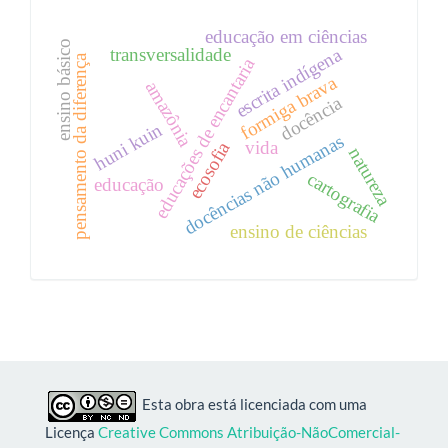
educação em ciências
ensino básico
escrita indígena
transversalidade
pensamento da diferença
educações de encantaria
formiga brava
amazônia
docência
huni kuin
docências não humanas
vida
ecosofia
natureza
cartografia
educação
ensino de ciências
Esta obra está licenciada com uma
Licença
Creative Commons Atribuição-NãoComercial-