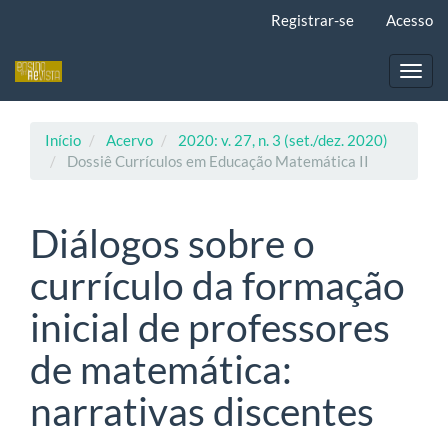
Navegação
Registrar-se
Acesso
Principal
Conteúdo
principal
Toggl
Barra
navig
Lateral
Início
Acervo
2020: v. 27, n. 3 (set./dez. 2020)
Dossiê Currículos em Educação Matemática II
Diálogos sobre o
currículo da formação
inicial de professores
de matemática:
narrativas discentes