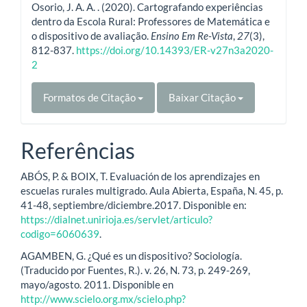
Osorio, J. A. A. . (2020). Cartografando experiências
dentro da Escola Rural: Professores de Matemática e
o dispositivo de avaliação.
Ensino Em Re-Vista
,
27
(3),
812-837.
https://doi.org/10.14393/ER-v27n3a2020-
2
Formatos de Citação
Baixar Citação
Referências
ABÓS, P. & BOIX, T. Evaluación de los aprendizajes en
escuelas rurales multigrado. Aula Abierta, España, N. 45, p.
41-48, septiembre/diciembre.2017. Disponible en:
https://dialnet.unirioja.es/servlet/articulo?
codigo=6060639
.
AGAMBEN, G. ¿Qué es un dispositivo? Sociología.
(Traducido por Fuentes, R.). v. 26, N. 73, p. 249-269,
mayo/agosto. 2011. Disponible en
http://www.scielo.org.mx/scielo.php?