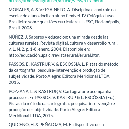
https://atheneadigital.net/article/view/n13-moral
.
MORALES, A. & VEIGA-NETO, A. Disciplina e controle na
escola: do aluno dócil ao aluno flexível. IV Colóquio Luso-
Brasileiro sobre questões curriculares. UFSC, Florianópolis,
Brasil. 2008.
NÚÑEZ, J. Saberes y educación: una mirada desde las
culturas rurales. Revista digital, cultura y desarrollo rural.
v. 1, N. 2, p. 1-8, enero. 2004. Disponible en:
http://educación.upa.cl/revistaerural/erural.htm.
PASSOS, E., KASTRUP, V. & ESCÓSSIA, L. Pistas do método
da cartografia: pesquisa-intervenção e produção de
subjetividade. Porto Alegre: Editora Meridional LTDA,
2015.
POZZANA, L. & KASTRUP, V. Cartografar é acompanhar
processos. En PASSOS, V. KASTRUP & L. ESCÓSSIA (Ed.),
Pistas do método da cartografia: pesquisa-intervenção e
produção de subjetividade. Porto Alegre: Editora
Meridional LTDA, 2015.
QUICENO, H. & PEÑALOZA, M. El dispositivo de la