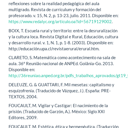
reflexiones sobre la realidad pedagógica del aula
multigrado. Revista de currículum y formación del
profesorado. v. 15, N. 2, p. 13-23, julio. 2011. Disponible en:
https://www.redalyc.org/articulo.oa?id=56719129002
.
BOIX, T. Escuela rural y territorio: entre la desruralización
y la cultura loca. Revista Digital e Rural, Educación, cultura
y desarrollo rural. v. 1, N. 1, p. 1-8. (2003). Disponible en:
http://educación.upa.cl/revistaerural/erural.htm.
CLARETO, S. Matemática como acontecimento na sala de
aula. 36° Reunião nacional de ANPEd. Goiãnia-Go. 2013.
Disponible en:
http://36reuniao.anped.org.br/pdfs_trabalhos_aprovados/gt19
DELEUZE, G. & GUATTARI, F. Mil mesetas: capitalismo y
esquizofrenia. (Traducido de Vázquez, J.). España: PRE-
TEXTOS, 2004.
FOUCAULT, M. Vigilar y Castigar: El nacimiento de la
prisión. (Traducido de Garzón, A.). México: Siglo XXI
Editores, 2009.
FOUCAULT, M. Estética, ética y hermenéutica. (Traducción