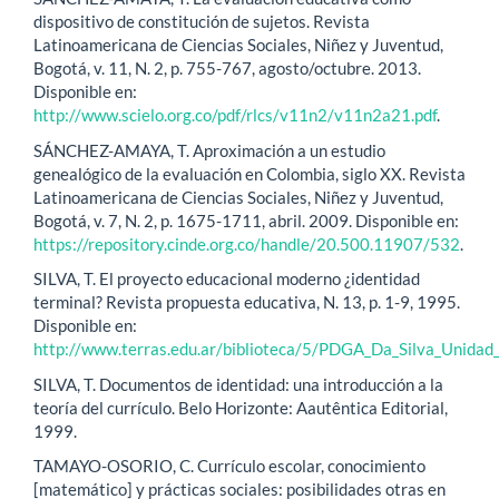
dispositivo de constitución de sujetos. Revista
Latinoamericana de Ciencias Sociales, Niñez y Juventud,
Bogotá, v. 11, N. 2, p. 755-767, agosto/octubre. 2013.
Disponible en:
http://www.scielo.org.co/pdf/rlcs/v11n2/v11n2a21.pdf
.
SÁNCHEZ-AMAYA, T. Aproximación a un estudio
genealógico de la evaluación en Colombia, siglo XX. Revista
Latinoamericana de Ciencias Sociales, Niñez y Juventud,
Bogotá, v. 7, N. 2, p. 1675-1711, abril. 2009. Disponible en:
https://repository.cinde.org.co/handle/20.500.11907/532
.
SILVA, T. El proyecto educacional moderno ¿identidad
terminal? Revista propuesta educativa, N. 13, p. 1-9, 1995.
Disponible en:
http://www.terras.edu.ar/biblioteca/5/PDGA_Da_Silva_Unidad_
SILVA, T. Documentos de identidad: una introducción a la
teoría del currículo. Belo Horizonte: Aautêntica Editorial,
1999.
TAMAYO-OSORIO, C. Currículo escolar, conocimiento
[matemático] y prácticas sociales: posibilidades otras en