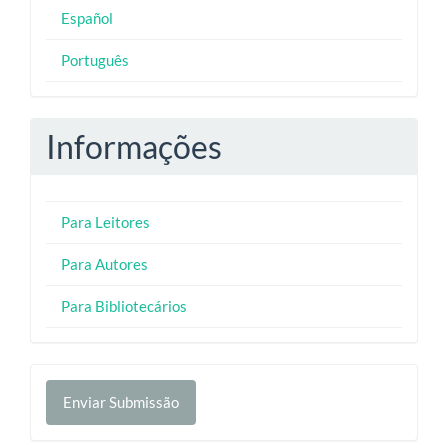
Español
Português
Informações
Para Leitores
Para Autores
Para Bibliotecários
Enviar
Enviar Submissão
Submissão