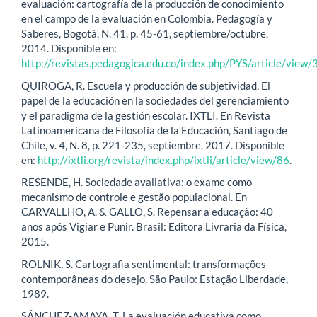
evaluación: cartografía de la producción de conocimiento
en el campo de la evaluación en Colombia. Pedagogía y
Saberes, Bogotá, N. 41, p. 45-61, septiembre/octubre.
2014. Disponible en:
http://revistas.pedagogica.edu.co/index.php/PYS/article/view
QUIROGA, R. Escuela y producción de subjetividad. El
papel de la educación en la sociedades del gerenciamiento
y el paradigma de la gestión escolar. IXTLI. En Revista
Latinoamericana de Filosofía de la Educación, Santiago de
Chile, v. 4, N. 8, p. 221-235, septiembre. 2017. Disponible
en:
http://ixtli.org/revista/index.php/ixtli/article/view/86
.
RESENDE, H. Sociedade avaliativa: o exame como
mecanismo de controle e gestão populacional. En
CARVALLHO, A. & GALLO, S. Repensar a educação: 40
anos após Vigiar e Punir. Brasil: Editora Livraria da Física,
2015.
ROLNIK, S. Cartografia sentimental: transformações
contemporâneas do desejo. São Paulo: Estação Liberdade,
1989.
SÁNCHEZ-AMAYA, T. La evaluación educativa como