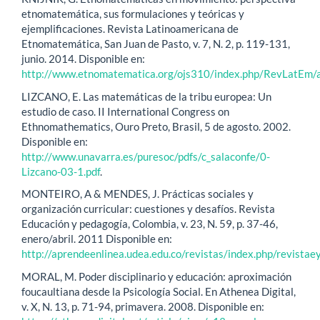
etnomatemática, sus formulaciones y teóricas y
ejemplificaciones. Revista Latinoamericana de
Etnomatemática, San Juan de Pasto, v. 7, N. 2, p. 119-131,
junio. 2014. Disponible en:
http://www.etnomatematica.org/ojs310/index.php/RevLatEm/a
LIZCANO, E. Las matemáticas de la tribu europea: Un
estudio de caso. II International Congress on
Ethnomathematics, Ouro Preto, Brasil, 5 de agosto. 2002.
Disponible en:
http://www.unavarra.es/puresoc/pdfs/c_salaconfe/0-
Lizcano-03-1.pdf
.
MONTEIRO, A & MENDES, J. Prácticas sociales y
organización curricular: cuestiones y desafíos. Revista
Educación y pedagogía, Colombia, v. 23, N. 59, p. 37-46,
enero/abril. 2011 Disponible en:
http://aprendeenlinea.udea.edu.co/revistas/index.php/revista
MORAL, M. Poder disciplinario y educación: aproximación
foucaultiana desde la Psicología Social. En Athenea Digital,
v. X, N. 13, p. 71-94, primavera. 2008. Disponible en: