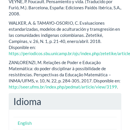
VEYNE, P. Foucault. Pensamiento y vida. (Traducido por
Furió, M.). Barcelona, España: Ediciones Paidós Ibérica, S.A.,
2008.
WALKER, A. & TAMAYO-OSORIO, C. Evaluaciones
estandarizadas, modelos de aculturación y transgresión en
las comunidades indígenas colombianas. Zetetiké,
Campinas, v. 26, N. 1, p. 21-40, enero/abril. 2018.
Disponible en:
https://periodicos.sbu.unicamp.br/ojs/index.php/zetetike/arti
ZANLORENZI, M. Relações de Poder e Educação
Matemática: do poder disciplinar à possibilidade de
resistências. Perspectivas da Educação Matemática –
INMA/UFMS, v. 10, N. 22, p. 284-305, 2017. Disponible en:
http://seer.ufms.br/index.php/pedmat/article/view/3199
.
Idioma
English