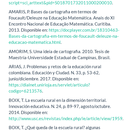
script=sci_arttext&pid=S018701732011000200010
.
AMARIS, P. Bases da cartografia em termos de
Foucault/Deleuze na Educação Matemática. Anais do XI
Encontro Nacional de Educação Matemática. Curitiba.
2013. Disponible en:
https://docplayer.com.br/18310463-
Bases-da-cartografia-em-termos-de-foucault-deleuze-na-
educacao-matematica.html
.
AMORIM, S. Uma ideia de cartografia. 2010. Tesis de
Maestría-Universidade Estadual de Campinas, Brasil.
ARIAS, J. Problemas y retos de la educación rural
colombiana. Educación y Ciudad. N. 33, p. 53-62,
junio/diciembre. 2017. Disponible en:
https://dialnet.unirioja.es/servlet/articulo?
codigo=6213576
.
BOIX, T. La escuela rural en la dimensión territorial.
Innovación educativa. N. 24, p. 89-97, agosto/octubre.
2014. Disponible en:
http://www.usc.es/revistas/index.php/ie/article/view/1959
.
BOIX, T. ¿Qué queda de la escuela rural? algunas