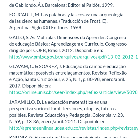
de Gabilondo, Á.). Barcelona: Editorial Paidós, 1999.
FOUCAULT, M. Las palabras y las cosas: una arqueología
de las ciencias humanas. (Traducción de Frost, E).
Argentina: Siglo XXI Editores, 1968.
GALLO, S. As Múltiplas Dimensões do Aprender. Congreso
de educação Básica: Aprendizagem e Currículo. Congresso
dirigido por COEB, Brasil. 2012. Disponible en:
http://www.pmf.sc.gov.br/arquivos/arquivos/pdf/13_02_201
GLAVAM, C. & SOAREZ, J. Educação do campo e educação
matemática: possíveis entrelaçamentos. Revista Reflexão
e Ação, Santa Cruz do Sul, v. 25, N. 1, p. 80-98, enero/abril.
2017. Disponible en:
https://online.unisc.br/seer/index.php/reflex/article/view/5098
JARAMILLO, D. La educación matemática en una
perspectiva sociocultural: tensiones, utopías, futuros
posibles. Revista Educación y Pedagogía, Colombia, v. 23,
N. 59, p. 13-36, enero/abril. 2011. Disponible en:
http://aprendeenlinea.udea.edu.co/revistas/index.php/revistae
KNIJNIK, G. Etnomatemáticas en movimiento: perspectiva