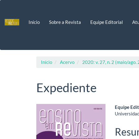
Navegação
Principal
Conteúdo
Início
Sobre a Revista
Equipe Editorial
Atu
principal
Barra
Lateral
Início
Acervo
2020: v. 27, n. 2 (maio/ago.
Expediente
Barra
Cont
Equipe Edit
Universidad
lateral
do
de
artig
Resu