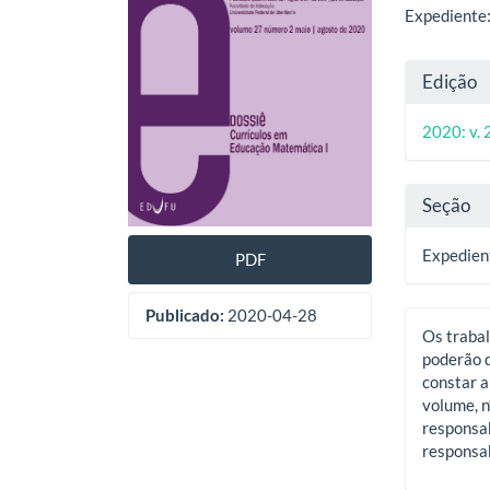
artigos
princ
Expediente: 
Deta
Edição
do
2020: v. 
artig
Seção
Expedien
PDF
Publicado:
2020-04-28
Os trabal
poderão d
constar a
volume, n
responsab
responsab