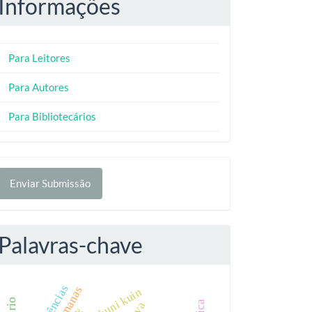
Informações
Para Leitores
Para Autores
Para Bibliotecários
nviar
Enviar Submissão
ubmissão
Palavras-chave
huni kuin