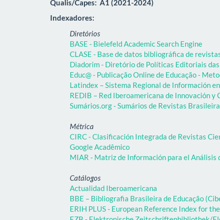
Qualis/Capes:
A1 (2021-2024)
Indexadores:
Diretórios
BASE - Bielefeld Academic Search Engine
CLASE - Base de datos bibliográfica de revist
Diadorim - Diretório de Políticas Editoriais das
Educ@ - Publicação Online de Educação - Meto
Latindex – Sistema Regional de Información en 
REDIB – Red Iberoamericana de Innovación y C
Sumários.org - Sumários de Revistas Brasileir
Métrica
CIRC - Clasificación Integrada de Revistas Cie
Google Acadêmico
MIAR - Matriz de Información para el Análisis 
Catálogos
Actualidad Iberoamericana
BBE – Bibliografia Brasileira de Educação (C
ERIH PLUS - European Reference Index for the
EZB - Elektronische Zeitschriftenbibliothek/El