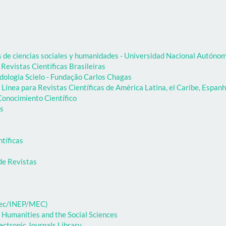
as de ciencias sociales y humanidades - Universidad Nacional Autón
 Revistas Científicas Brasileiras
dologia Scielo - Fundação Carlos Chagas
Línea para Revistas Científicas de América Latina, el Caribe, Espanh
onocimiento Científico
as
ntíficas
de Revistas
ibec/INEP/MEC)
 Humanities and the Social Sciences
ectronic Journals Library