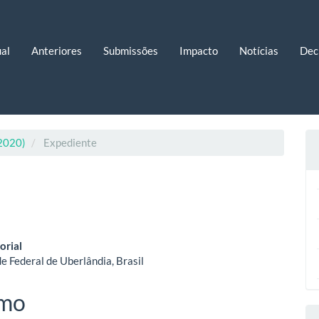
al
Anteriores
Submissões
Impacto
Notícias
Dec
 2020)
Expediente
eúdo
orial
e Federal de Uberlândia, Brasil
o
mo