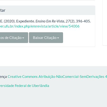
tar
, E. (2020). Expediente.
Ensino Em Re-Vista
,
27
(2), 396-405.
eer.ufu.br/index.php/emrevista/article/view/54006
os de Citação
Baixar Citação
cença
Creative Commons Atribuição-NãoComercial-SemDerivações 4.
versidade Federal de Uberlândia