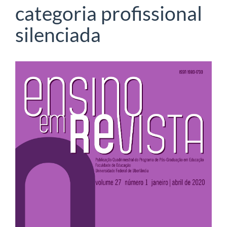
categoria profissional
silenciada
Barra
lateral
de
artigos