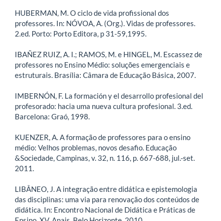
HUBERMAN, M. O ciclo de vida profissional dos
professores. In: NÓVOA, A. (Org.). Vidas de professores.
2.ed. Porto: Porto Editora, p 31-59,1995.
IBAÑEZ RUIZ, A. I.; RAMOS, M. e HINGEL, M. Escassez de
professores no Ensino Médio: soluções emergenciais e
estruturais. Brasília: Câmara de Educação Básica, 2007.
IMBERNÓN, F. La formación y el desarrollo profesional del
profesorado: hacia uma nueva cultura profesional. 3.ed.
Barcelona: Graó, 1998.
KUENZER, A. A formação de professores para o ensino
médio: Velhos problemas, novos desafio. Educação
&Sociedade, Campinas, v. 32, n. 116, p. 667-688, jul.-set.
2011.
LIBÂNEO, J. A integração entre didática e epistemologia
das disciplinas: uma via para renovação dos conteúdos de
didática. In: Encontro Nacional de Didática e Práticas de
Ensino, XV, Anais, Belo Horizonte, 2010.