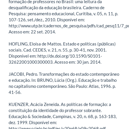
formação de professores no Brasil: uma leitura da
desqualificação da educação brasileira. Caderno de
Pesquisa: pensamento educacional, Curitiba, v. 05, n. 11, p.
107-126, set./dez., 2010. Disponível em:
http://www.utp.br/cadernos_de_pesquisa/pdfs/cad_pesq11/7_po
Acesso em: 22 set. 2014.
HOFLING, Eloísa de Mattos. Estado e políticas (públicas)
sociais. Cad. CEDES, v. 21, n. 55, p. 30-41, nov. 2001.
Disponível em: http://dx.doi.org/10.1590/S0101-
32622001000300003. Acesso em: 30 jan. 2014.
JACOBI, Pedro. Transformações do estado contemporâneo
e educação. In: BRUNO, Lúcia (Org.). Educação e trabalho
no capitalismo contemporâneo. São Paulo: Atlas, 1996. p.
41-56.
KUENZER, Acácia Zeneida. As políticas de formação: a
constituição da identidade do professor sobrante.
Educação & Sociedade, Campinas, v. 20, n. 68, p. 163-183,
dez. 1999. Disponível em:
http://www.scielo.br/pdf/es/v20n68/a09v2068.pdf.