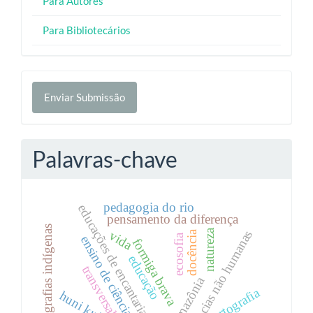
Para Autores
Para Bibliotecários
Enviar
Enviar Submissão
Submissão
Palavras-chave
pedagogia do rio
educações de encantaria
pensamento da diferença
cosmografias indígenas
natureza
docências não humanas
vida
docência
ecosofia
ensino de ciências
formiga brava
educação
transversalidade
amazônia
cartografia
huni kuin